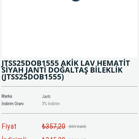
JTSS25DOB1555 AKİK LAV HEMATİT
SİYAH JANTİ DOĞALTAŞ BİLEKLİK
(JTSS25DOB1555)
Marka
Janti
İndirim Oranı
3
%
İndirim
Fiyat
₺357,20
(KDV Dahil)