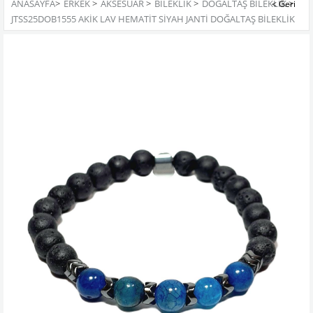
ANASAYFA
>
ERKEK
>
AKSESUAR
>
BILEKLIK
>
DOĞALTAŞ BILEKLIK
>
JTSS25DOB1555 AKİK LAV HEMATİT SİYAH JANTİ DOĞALTAŞ BİLEKLİK