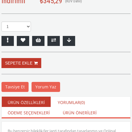
İndirimli
₺345,29
(KDV Dahil)
Tavsiye Et
Yorum Yaz
ÜRÜN ÖZELLIKLERI
YORUMLAR
(0)
ÖDEME SEÇENEKLERI
ÜRÜN ÖNERILERI
Bu benzersiz bileklik/ler Janti tarafından tasarlanmış ve Orijinal