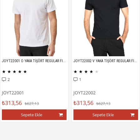
JOYT22001 O YAKA TİŞÖRT REGULAR FIT %100 PAMUK COMPACK PENYE
JOYT22002 V YAKA TİŞÖRT REGULAR FIT %100 PAMUK COMPACK PENYE
★
★
★
★
★
★
★
★
★
★
2
1
JOYT22001
JOYT22002
₺313,56
₺313,56
₺627,13
₺627,13
Sepete Ekle
Sepete Ekle