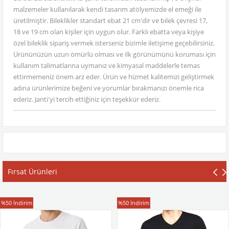
malzemeler kullanılarak kendi tasarım atölyemizde el emeği ile
üretilmiştir. Bileklikler standart ebat 21 cm'dir ve bilek çevresi 17,
18 ve 19 cm olan kişiler için uygun olur. Farklı ebatta veya kişiye
özel bileklik sipariş vermek isterseniz bizimle iletişime geçebilirsiniz.
Ürününüzün uzun ömürlü olması ve ilk görünümünü koruması için
kullanım talimatlarına uymanız ve kimyasal maddelerle temas
ettirmemeniz önem arz eder. Ürün ve hizmet kalitemizi geliştirmek
adına ürünlerimize beğeni ve yorumlar bırakmanızı önemle rica
ederiz. Janti'yi tercih ettiğiniz için teşekkür ederiz.
Fırsat Ürünleri
T-Shirt
T-Shirt
%50
İndirim
%50
İndirim