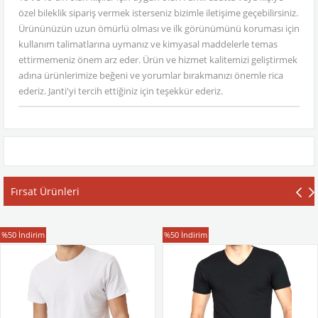
özel bileklik sipariş vermek isterseniz bizimle iletişime geçebilirsiniz.
Ürününüzün uzun ömürlü olması ve ilk görünümünü koruması için
kullanım talimatlarına uymanız ve kimyasal maddelerle temas
ettirmemeniz önem arz eder. Ürün ve hizmet kalitemizi geliştirmek
adına ürünlerimize beğeni ve yorumlar bırakmanızı önemle rica
ederiz. Janti'yi tercih ettiğiniz için teşekkür ederiz.
Fırsat Ürünleri
T-Shirt
T-Shirt
%50
İndirim
%50
İndirim