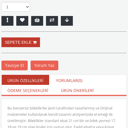
Tavsiye Et
Yorum Yaz
ÜRÜN ÖZELLIKLERI
YORUMLAR
(0)
ÖDEME SEÇENEKLERI
ÜRÜN ÖNERILERI
Bu benzersiz bileklik/ler Janti tarafından tasarlanmış ve Orijinal
malzemeler kullanılarak kendi tasarım atölyemizde el emeği ile
üretilmiştir. Bileklikler standart ebat 21 cm'dir ve bilek çevresi 17,
18 ve 19 cm olan kişiler için uygun olur. Farklı ebatta veya kişiye