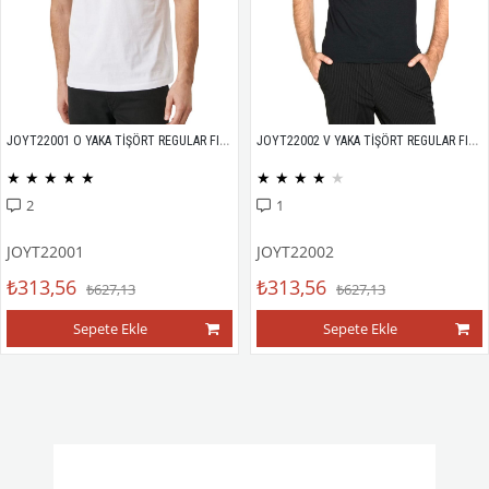
JOYT22001 O YAKA TİŞÖRT REGULAR FIT %100 PAMUK COMPACK PENYE
JOYT22002 V YAKA TİŞÖRT REGULAR FIT %100 PAMUK COMPACK PENYE
★
★
★
★
★
★
★
★
★
★
2
1
JOYT22001
JOYT22002
₺313,56
₺313,56
₺627,13
₺627,13
Sepete Ekle
Sepete Ekle