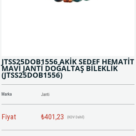
JTSS25DOB1556 AKİK SEDEF HEMATİT
MAVİ JANTİ DOĞALTAŞ BİLEKLİK
(JTSS25DOB1556)
Marka
Janti
Fiyat
₺401,23
(KDV Dahil)