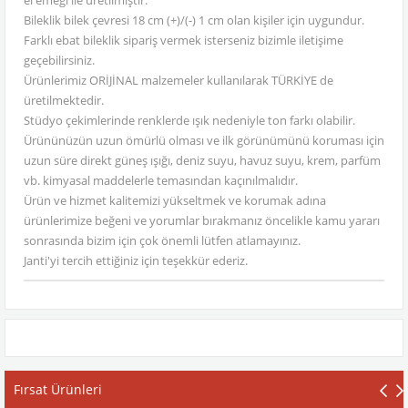
el emeği ile üretilmiştir.
Bileklik bilek çevresi 18 cm (+)/(-) 1 cm olan kişiler için uygundur.
Farklı ebat bileklik sipariş vermek isterseniz bizimle iletişime
geçebilirsiniz.
Ürünlerimiz ORİJİNAL malzemeler kullanılarak TÜRKİYE de
üretilmektedir.
Stüdyo çekimlerinde renklerde ışık nedeniyle ton farkı olabilir.
Ürününüzün uzun ömürlü olması ve ilk görünümünü koruması için
uzun süre direkt güneş ışığı, deniz suyu, havuz suyu, krem, parfüm
vb. kimyasal maddelerle temasından kaçınılmalıdır.
Ürün ve hizmet kalitemizi yükseltmek ve korumak adına
ürünlerimize beğeni ve yorumlar bırakmanız öncelikle kamu yararı
sonrasında bizim için çok önemli lütfen atlamayınız.
Janti'yi tercih ettiğiniz için teşekkür ederiz.
Fırsat Ürünleri