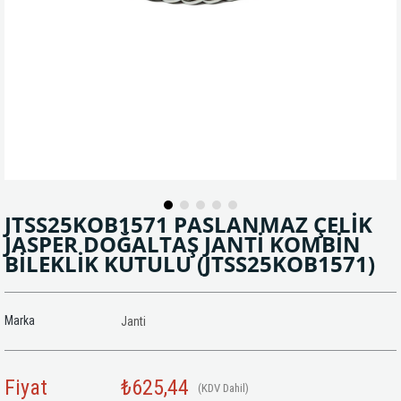
JTSS25KOB1571 PASLANMAZ ÇELİK
JASPER DOĞALTAŞ JANTİ KOMBİN
BİLEKLİK KUTULU
(JTSS25KOB1571)
Marka
Janti
Fiyat
₺625,44
(KDV Dahil)