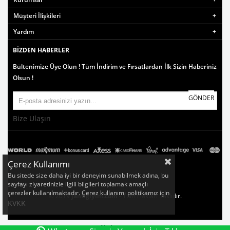
Müşteri İlişkileri
Yardım
BIZDEN HABERLER
Bültenimize Üye Olun ! Tüm İndirim ve Fırsatlardan İlk Sizin Haberiniz
Olsun !
GÖNDER
Bize Ulaşın
Çerez Kullanımı
Bu sitede size daha iyi bir deneyim sunabilmek adına, bu
sayfayı ziyaretinizle ilgili bilgileri toplamak amaçlı
çerezler kullanılmaktadır. Çerez kullanımı politikamız için
© 2019
jantigiyim.com
- Tüm Hakları Saklıdır.
KVKK