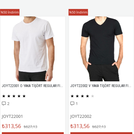
T-Shirt
T-Shirt
%50
İndirim
%50
İndirim
JOYT22001 O YAKA TİŞÖRT REGULAR FIT %100 PAMUK COMPACK PENYE
JOYT22002 V YAKA TİŞÖRT REGULAR FIT %100 PAMUK COMPACK PENYE
★
★
★
★
★
★
★
★
★
★
2
1
JOYT22001
JOYT22002
₺313,56
₺313,56
₺627,13
₺627,13