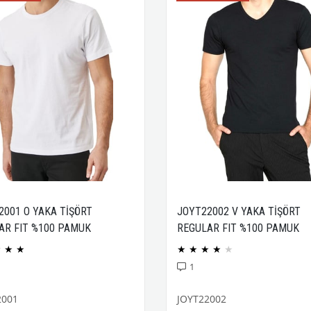
2001 O YAKA TİŞÖRT
JOYT22002 V YAKA TİŞÖRT
AR FIT %100 PAMUK
REGULAR FIT %100 PAMUK
CK PENYE
COMPACK PENYE
★
★
★
★
★
★
★
★
1
2001
JOYT22002