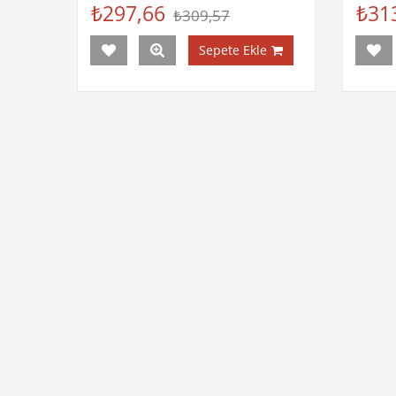
₺297,66
₺31
₺309,57
Sepete Ekle