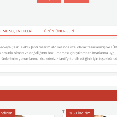
EME SEÇENEKLERI
ÜRÜN ÖNERILERI
ri ve/veya Çelik Bileklik Janti tasarım atölyesinde özel olarak tasarlanmış ve T
ömürlü olması ve doğallığının bozulmaması için; yıkama talimatlarına uygun h
nlerimize yorumlarınızı rica ederiz. • Janti'yi tercih ettiğiniz için teşekkür 
T-Shirt
İndirim
%50
İndirim