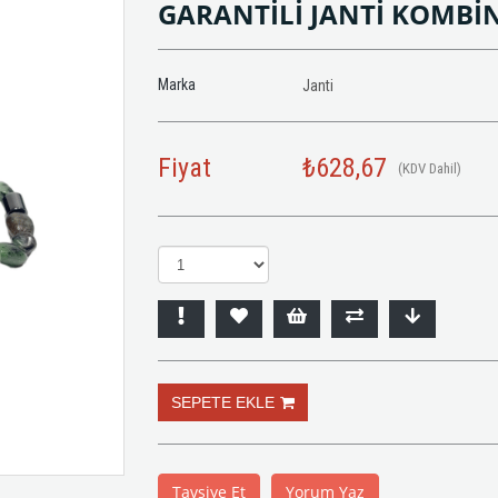
GARANTİLİ JANTİ KOMBİN
Marka
Janti
Fiyat
₺628,67
(KDV Dahil)
Tavsiye Et
Yorum Yaz