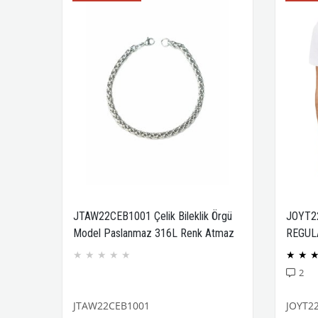
JTAW22CEB1001 Çelik Bileklik Örgü
JOYT2
Model Paslanmaz 316L Renk Atmaz
REGUL
Janti Garantili
COMPA
★
★
★
★
★
★
★
2
JTAW22CEB1001
JOYT2