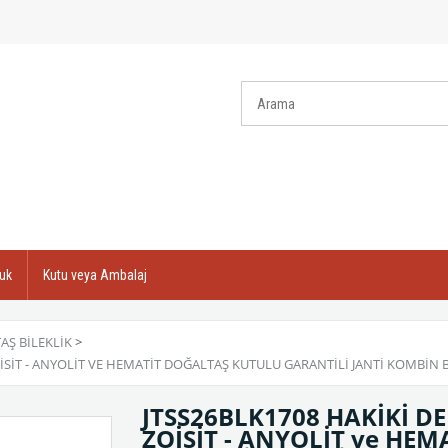
uk
Kutu veya Ambalaj
AŞ BILEKLIK
>
OİSİT - ANYOLİT VE HEMATİT DOĞALTAŞ KUTULU GARANTİLİ JANTİ KOMBİN 
JTSS26BLK1708 HAKİKİ DE
ZOİSİT - ANYOLİT ve HE