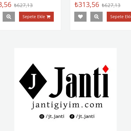
3,56
₺313,56
₺627,13
₺627,13
Sepete Ekle
Sepete Ekl