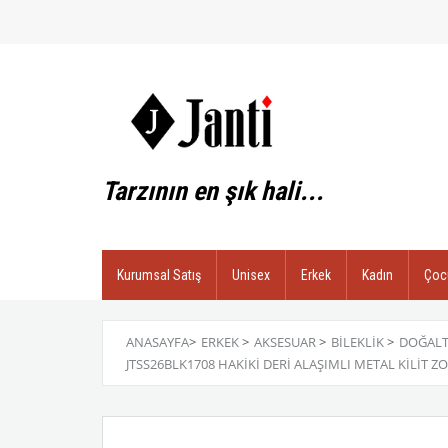
Tarzının en şık hali...
Kurumsal Satış
Unisex
Erkek
Kadın
Çoc
ANASAYFA
>
ERKEK
>
AKSESUAR
>
BILEKLIK
>
DOĞALT
JTSS26BLK1708 HAKİKİ DERİ ALAŞIMLI METAL KİLİT Z