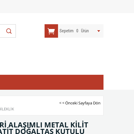
Sepetim
0
Ürün
< < Önceki Sayfaya Dön
BİLEKLİK
Rİ ALAŞIMLI METAL KİLİT
MATİT DOĞALTAŞ KUTULU