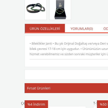
ÜRÜN ÖZELLIKLERI
YORUMLAR
(0)
ÖD
• Bileklikler Janti • Bu şık Orijinal Doğaltaş ve/veya De
bilek çevresi 17-18 cm için uygudur. • Ürününüzün uzun 
hizmet verebilmemiz ve sizden sonraki müşteriler için ürü
Fırsat Ürünleri
Çelik Bileklik
T-Shirt
%4
İndirim
%50