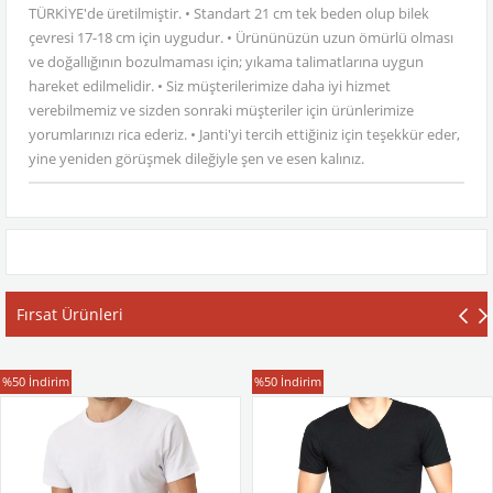
TÜRKİYE'de üretilmiştir. • Standart 21 cm tek beden olup bilek
çevresi 17-18 cm için uygudur. • Ürününüzün uzun ömürlü olması
ve doğallığının bozulmaması için; yıkama talimatlarına uygun
hareket edilmelidir. • Siz müşterilerimize daha iyi hizmet
verebilmemiz ve sizden sonraki müşteriler için ürünlerimize
yorumlarınızı rica ederiz. • Janti'yi tercih ettiğiniz için teşekkür eder,
yine yeniden görüşmek dileğiyle şen ve esen kalınız.
Fırsat Ürünleri
T-Shirt
T-Shirt
%50
İndirim
%50
İndirim