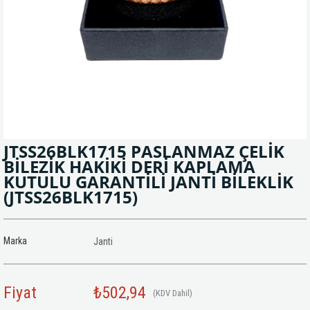
JTSS26BLK1715 PASLANMAZ ÇELİK
BİLEZİK HAKİKİ DERİ KAPLAMA
KUTULU GARANTİLİ JANTİ BİLEKLİK
(JTSS26BLK1715)
Marka
Janti
Fiyat
₺502,94
(KDV Dahil)