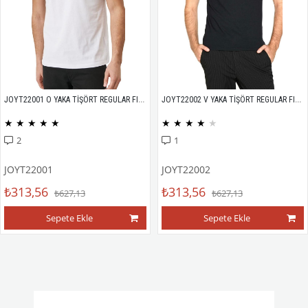
JOYT22001 O YAKA TİŞÖRT REGULAR FIT %100 PAMUK COMPACK PENYE
JOYT22002 V YAKA TİŞÖRT REGULAR FIT %100 PAMUK COMPACK PENYE
★
★
★
★
★
★
★
★
★
★
2
1
JOYT22001
JOYT22002
₺313,56
₺313,56
₺627,13
₺627,13
Sepete Ekle
Sepete Ekle