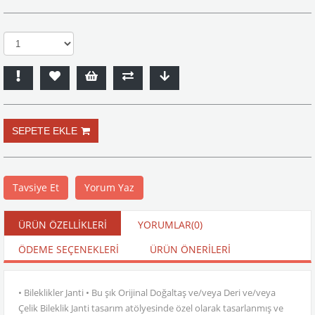
Tavsiye Et
Yorum Yaz
ÜRÜN ÖZELLIKLERI
YORUMLAR
(0)
ÖDEME SEÇENEKLERI
ÜRÜN ÖNERILERI
• Bileklikler Janti • Bu şık Orijinal Doğaltaş ve/veya Deri ve/veya
Çelik Bileklik Janti tasarım atölyesinde özel olarak tasarlanmış ve