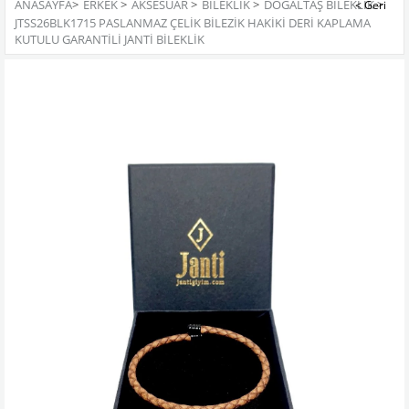
ANASAYFA
>
ERKEK
>
AKSESUAR
>
BILEKLIK
>
DOĞALTAŞ BILEKLIK
>
JTSS26BLK1715 PASLANMAZ ÇELİK BİLEZİK HAKİKİ DERİ KAPLAMA
KUTULU GARANTİLİ JANTİ BİLEKLİK