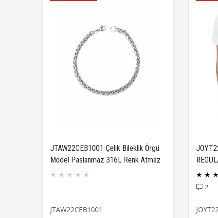
JTAW22CEB1001 Çelik Bileklik Örgü
JOYT2
Model Paslanmaz 316L Renk Atmaz
REGUL
Janti Garantili
COMPA
★
★
★
★
★
★
★
2
JTAW22CEB1001
JOYT2