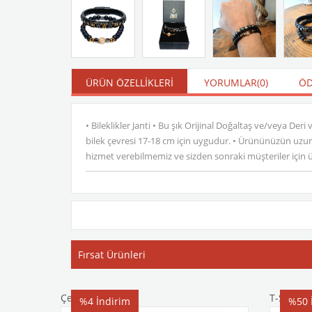
ÜRÜN ÖZELLIKLERI
YORUMLAR
(0)
ÖD
• Bileklikler Janti • Bu şık Orijinal Doğaltaş ve/veya De
bilek çevresi 17-18 cm için uygudur. • Ürününüzün uzun 
hizmet verebilmemiz ve sizden sonraki müşteriler için ürü
Fırsat Ürünleri
Çelik Bileklik
T-Shirt
%4
İndirim
%50