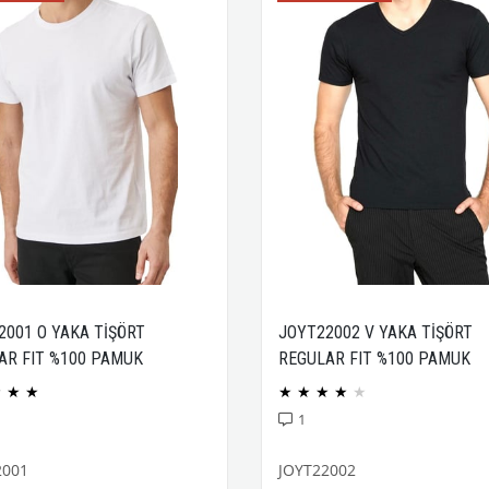
2001 O YAKA TİŞÖRT
JOYT22002 V YAKA TİŞÖRT
AR FIT %100 PAMUK
REGULAR FIT %100 PAMUK
CK PENYE
COMPACK PENYE
★
★
★
★
★
★
★
★
1
2001
JOYT22002