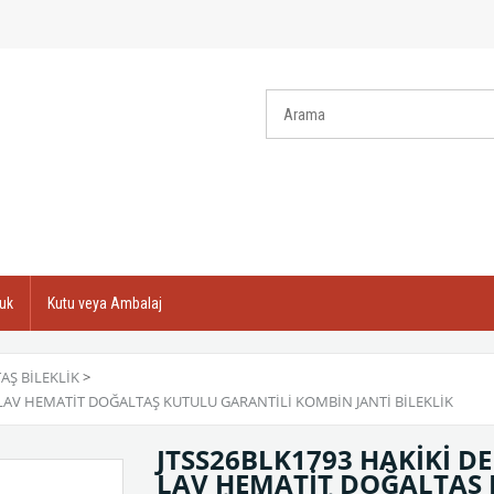
uk
Kutu veya Ambalaj
AŞ BILEKLIK
>
İN LAV HEMATİT DOĞALTAŞ KUTULU GARANTİLİ KOMBİN JANTİ BİLEKLİK
JTSS26BLK1793 HAKİKİ DE
LAV HEMATİT DOĞALTAŞ