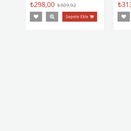
₺298,00
₺31
₺309,92
Sepete Ekle