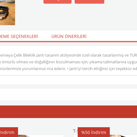
EME SEÇENEKLERI
ÜRÜN ÖNERILERI
ri ve/veya Çelik Bileklik Janti tasarım atölyesinde özel olarak tasarlanmış ve T
ömürlü olması ve doğallığının bozulmaması için; yıkama talimatlarına uygun h
nlerimize yorumlarınızı rica ederiz. • Janti'yi tercih ettiğiniz için teşekkür 
T-Shirt
İndirim
%50
İndirim