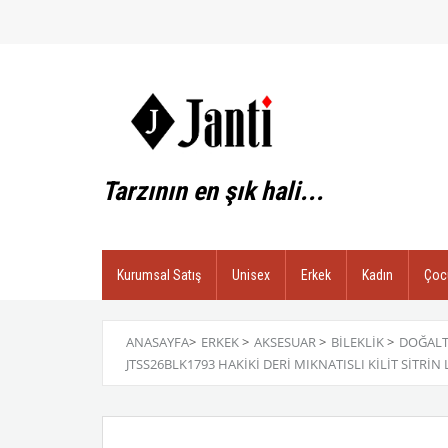
Tarzının en şık hali...
Kurumsal Satış
Unisex
Erkek
Kadın
Çoc
ANASAYFA
>
ERKEK
>
AKSESUAR
>
BILEKLIK
>
DOĞALT
JTSS26BLK1793 HAKİKİ DERİ MIKNATISLI KİLİT SİTR