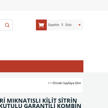
Sepetim
0
Ürün
< < Önceki Sayfaya Dön
Rİ MIKNATISLI KİLİT SİTRİN
 KUTULU GARANTİLİ KOMBİN