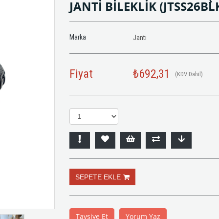
JANTİ BİLEKLİK
(JTSS26BL
Marka
Janti
Fiyat
₺692,31
(KDV Dahil)
Tavsiye Et
Yorum Yaz