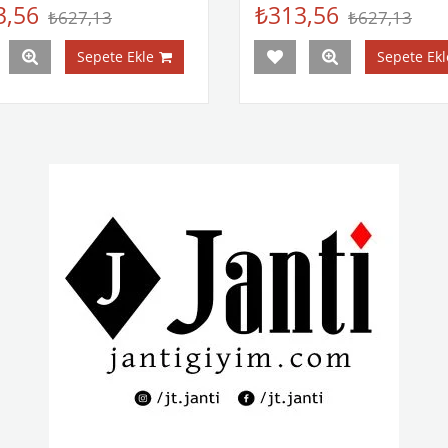
3,56
₺313,56
₺627,13
₺627,13
Sepete Ekle
Sepete Ekl