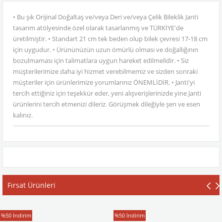
• Bu şık Orijinal Doğaltaş ve/veya Deri ve/veya Çelik Bileklik Janti
tasarım atölyesinde özel olarak tasarlanmış ve TÜRKİYE'de
üretilmiştir. • Standart 21 cm tek beden olup bilek çevresi 17-18 cm
için uygudur. • Ürününüzün uzun ömürlü olması ve doğallığının
bozulmaması için talimatlara uygun hareket edilmelidir. • Siz
müşterilerimize daha iyi hizmet verebilmemiz ve sizden sonraki
müşteriler için ürünlerimize yorumlarınız ÖNEMLİDİR. • Janti'yi
tercih ettiğiniz için teşekkür eder, yeni alışverişlerinizde yine Janti
ürünlerini tercih etmenizi dileriz. Görüşmek dileğiyle şen ve esen
kalınız.
Fırsat Ürünleri
T-Shirt
T-Shirt
%50
İndirim
%50
İndirim