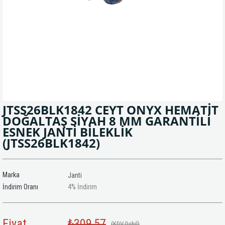
JTSS26BLK1842 CEYT ONYX HEMATİT
DOĞALTAŞ SİYAH 8 MM GARANTİLİ
ESNEK JANTİ BİLEKLİK
(JTSS26BLK1842)
Marka
Janti
İndirim Oranı
4
%
İndirim
Fiyat
₺309,57
(KDV Dahil)