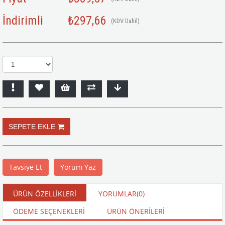
İndirimli
₺297,66
(KDV Dahil)
Tavsiye Et
Yorum Yaz
ÜRÜN ÖZELLIKLERI
YORUMLAR
(0)
ÖDEME SEÇENEKLERI
ÜRÜN ÖNERILERI