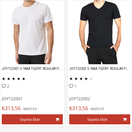
JOYT22001 O YAKA TİŞÖRT REGULAR FIT %100 PAMUK COMPACK PENYE
JOYT22002 V YAKA TİŞÖRT REGULAR FIT %100 PAMUK COMPACK PENYE
★
★
★
★
★
★
★
★
★
★
2
1
JOYT22001
JOYT22002
₺313,56
₺313,56
₺627,13
₺627,13
Sepete Ekle
Sepete Ekle