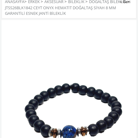
ANASAYFA
>
ERKEK
>
AKSESUAR
>
BILEKLIK
>
DOĞALTAŞ BILEKLIK
>
JTSS26BLK1842 CEYT ONYX HEMATİT DOĞALTAŞ SİYAH 8 MM
GARANTİLİ ESNEK JANTİ BİLEKLİK