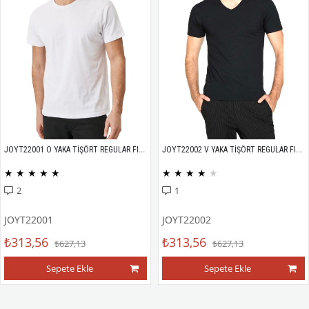
JOYT22001 O YAKA TİŞÖRT REGULAR FIT %100 PAMUK COMPACK PENYE
JOYT22002 V YAKA TİŞÖRT REGULAR FIT %100 PAMUK COMPACK PENYE
★
★
★
★
★
★
★
★
★
★
2
1
JOYT22001
JOYT22002
₺313,56
₺313,56
₺627,13
₺627,13
Sepete Ekle
Sepete Ekle