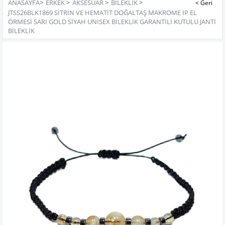
ANASAYFA
>
ERKEK
>
AKSESUAR
>
BILEKLIK
>
JTSS26BLK1869 SİTRİN VE HEMATİT DOĞALTAŞ MAKROME İP EL
ÖRMESİ SARI GOLD SİYAH UNISEX BİLEKLİK GARANTİLİ KUTULU JANTİ
BİLEKLİK