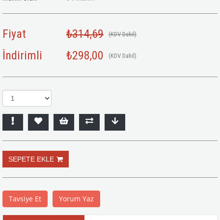
Fiyat
₺314,69
(KDV Dahil)
İndirimli
₺298,00
(KDV Dahil)
Tavsiye Et
Yorum Yaz