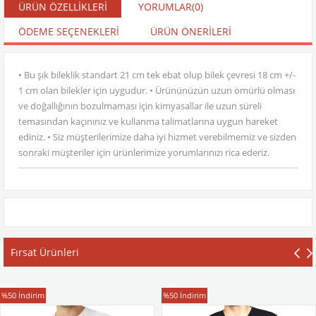
ÜRÜN ÖZELLIKLERI
YORUMLAR
(0)
ÖDEME SEÇENEKLERI
ÜRÜN ÖNERILERI
• Bu şık bileklik standart 21 cm tek ebat olup bilek çevresi 18 cm +/-
1 cm olan bilekler için uygudur. • Ürününüzün uzun ömürlü olması
ve doğallığının bozulmaması için kimyasallar ile uzun süreli
temasından kaçınınız ve kullanma talimatlarına uygun hareket
ediniz. • Siz müşterilerimize daha iyi hizmet verebilmemiz ve sizden
sonraki müşteriler için ürünlerimize yorumlarınızı rica ederiz.
Fırsat Ürünleri
T-Shirt
T-Shirt
%50
İndirim
%50
İndirim