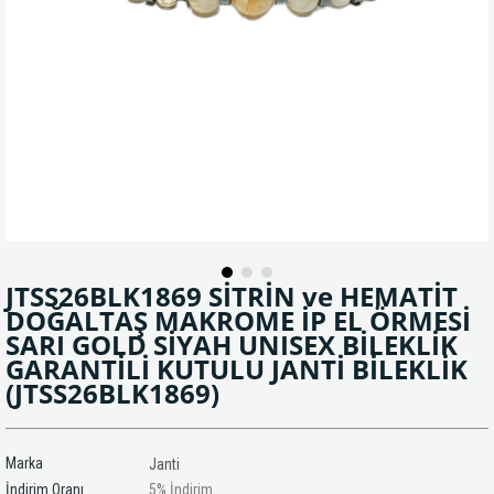
JTSS26BLK1869 SİTRİN ve HEMATİT
DOĞALTAŞ MAKROME İP EL ÖRMESİ
SARI GOLD SİYAH UNISEX BİLEKLİK
GARANTİLİ KUTULU JANTİ BİLEKLİK
(JTSS26BLK1869)
Marka
Janti
İndirim Oranı
5
%
İndirim