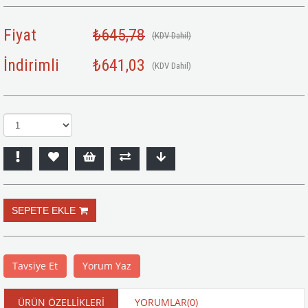
Fiyat
₺645,78
(KDV Dahil)
İndirimli
₺641,03
(KDV Dahil)
Tavsiye Et
Yorum Yaz
ÜRÜN ÖZELLIKLERI
YORUMLAR
(0)