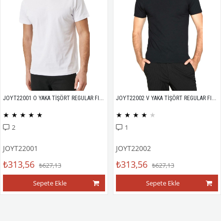
JOYT22001 O YAKA TİŞÖRT REGULAR FIT %100 PAMUK COMPACK PENYE
JOYT22002 V YAKA TİŞÖRT REGULAR FIT %100 PAMUK COMPACK PENYE
★
★
★
★
★
★
★
★
★
★
2
1
JOYT22001
JOYT22002
₺313,56
₺313,56
₺627,13
₺627,13
Sepete Ekle
Sepete Ekle