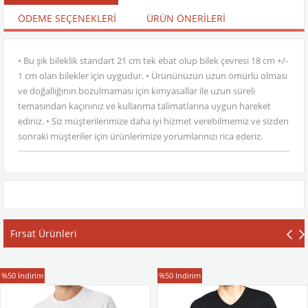
ÖDEME SEÇENEKLERI
ÜRÜN ÖNERILERI
• Bu şık bileklik standart 21 cm tek ebat olup bilek çevresi 18 cm +/-
1 cm olan bilekler için uygudur. • Ürününüzün uzun ömürlü olması
ve doğallığının bozulmaması için kimyasallar ile uzun süreli
temasından kaçınınız ve kullanma talimatlarına uygun hareket
ediniz. • Siz müşterilerimize daha iyi hizmet verebilmemiz ve sizden
sonraki müşteriler için ürünlerimize yorumlarınızı rica ederiz.
Fırsat Ürünleri
T-Shirt
T-Shirt
%50
İndirim
%50
İndirim