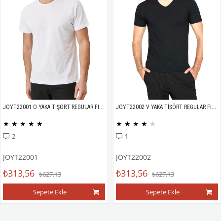
JOYT22001 O YAKA TİŞÖRT REGULAR FIT %100 PAMUK COMPACK PENYE
JOYT22002 V YAKA TİŞÖRT REGULAR FIT %100 PAMUK COMPACK PENYE
★
★
★
★
★
★
★
★
★
★
2
1
JOYT22001
JOYT22002
₺313,56
₺313,56
₺627,13
₺627,13
Sepete Ekle
Sepete Ekle