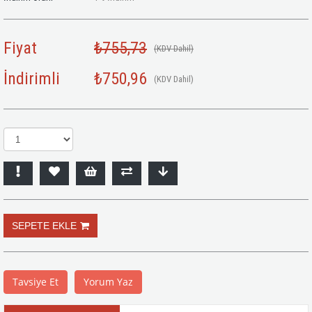
Fiyat
₺755,73
(KDV Dahil)
İndirimli
₺750,96
(KDV Dahil)
Tavsiye Et
Yorum Yaz