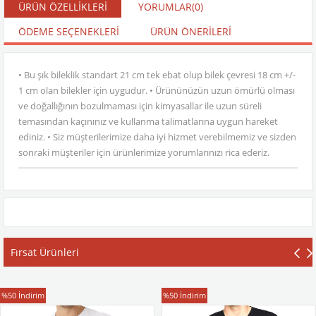
ÜRÜN ÖZELLIKLERI
YORUMLAR
(0)
ÖDEME SEÇENEKLERI
ÜRÜN ÖNERILERI
• Bu şık bileklik standart 21 cm tek ebat olup bilek çevresi 18 cm +/-
1 cm olan bilekler için uygudur. • Ürününüzün uzun ömürlü olması
ve doğallığının bozulmaması için kimyasallar ile uzun süreli
temasından kaçınınız ve kullanma talimatlarına uygun hareket
ediniz. • Siz müşterilerimize daha iyi hizmet verebilmemiz ve sizden
sonraki müşteriler için ürünlerimize yorumlarınızı rica ederiz.
Fırsat Ürünleri
T-Shirt
T-Shirt
%50
İndirim
%50
İndirim