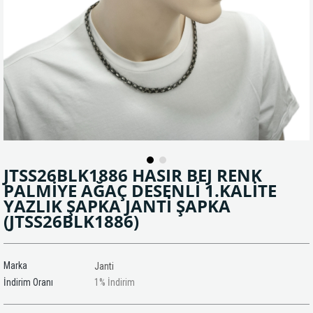
JTSS26BLK1886 HASIR BEJ RENK
PALMİYE AĞAÇ DESENLİ 1.KALİTE
YAZLIK ŞAPKA JANTİ ŞAPKA
(JTSS26BLK1886)
Marka
Janti
İndirim Oranı
1
%
İndirim