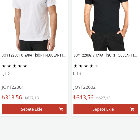
JOYT22001 O YAKA TİŞÖRT REGULAR FIT %100 PAMUK COMPACK PENYE
JOYT22002 V YAKA TİŞÖRT REGULAR FIT %100 PAMUK COMPACK PENYE
★
★
★
★
★
★
★
★
★
★
2
1
JOYT22001
JOYT22002
₺313,56
₺313,56
₺627,13
₺627,13
Sepete Ekle
Sepete Ekle