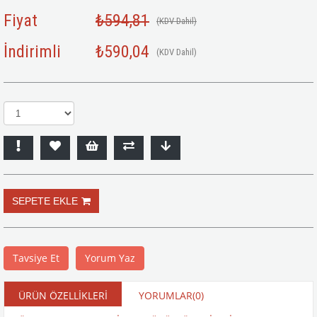
Fiyat
₺594,81
(KDV Dahil)
İndirimli
₺590,04
(KDV Dahil)
Tavsiye Et
Yorum Yaz
ÜRÜN ÖZELLIKLERI
YORUMLAR
(0)