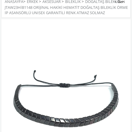
ANASAYFA
>
ERKEK
>
AKSESUAR
>
BILEKLIK
>
DOĞALTAŞ BILEKLIK
>
JTAW23HİB1148 ORİJİNAL HAKİKİ HEMATİT DOĞALTAŞ BİLEKLİK ÖRME
İP ASANSÖRLÜ UNISEX GARANTİLİ RENK ATMAZ SOLMAZ