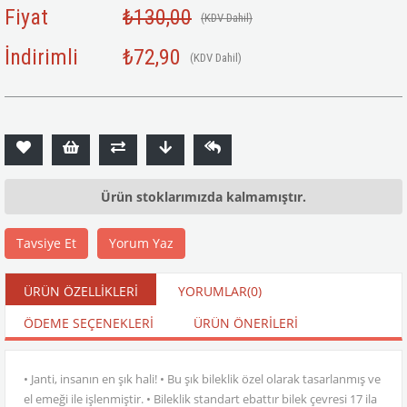
Fiyat
₺130,00
(KDV Dahil)
İndirimli
₺72,90
(KDV Dahil)
Ürün stoklarımızda kalmamıştır.
Tavsiye Et
Yorum Yaz
ÜRÜN ÖZELLIKLERI
YORUMLAR
(0)
ÖDEME SEÇENEKLERI
ÜRÜN ÖNERILERI
• Janti, insanın en şık hali! • Bu şık bileklik özel olarak tasarlanmış ve
el emeği ile işlenmiştir. • Bileklik standart ebattır bilek çevresi 17 ila