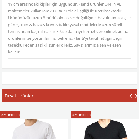
19 cm arasındaki kişiler için uygundur. • Janti ürünler ORİJİNAL
malzemeler kullanılarak TÜRKİYE'de el işçiliği ile üretilmektedir. •
Ürününüzün uzun ömürlü olması ve doğallığının bozulmaması için;
güneş, deniz, havuz, krem vb. kimyasal maddelerle uzun süreli
temasından kaçınılmalıdır. • Size daha iyi hizmet verebilmek adına
ürünlerimize yorumlarınızı bekleriz. • Janti'yi tercih ettiğiniz için
teşekkür eder, sağlıklı günler dileriz. Saygılarımızla şen ve esen
kalınız.
Fırsat Ürünleri
T-Shirt
T-Shirt
%50
İndirim
%50
İndirim