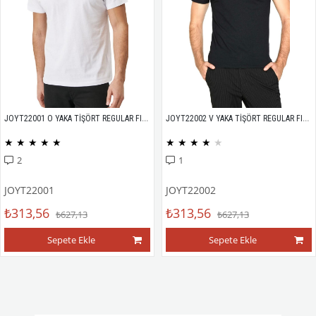
JOYT22001 O YAKA TİŞÖRT REGULAR FIT %100 PAMUK COMPACK PENYE
JOYT22002 V YAKA TİŞÖRT REGULAR FIT %100 PAMUK COMPACK PENYE
★
★
★
★
★
★
★
★
★
★
2
1
JOYT22001
JOYT22002
₺313,56
₺313,56
₺627,13
₺627,13
Sepete Ekle
Sepete Ekle