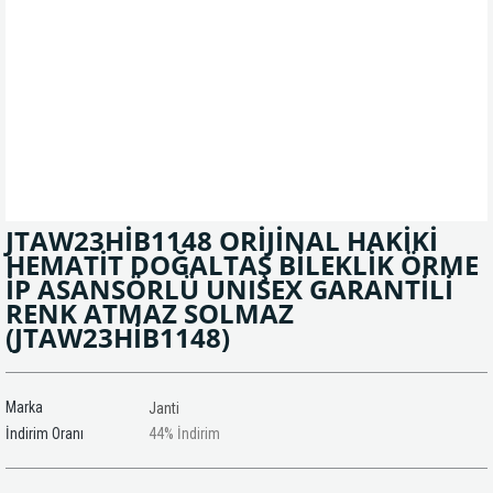
JTAW23HİB1148 ORİJİNAL HAKİKİ
HEMATİT DOĞALTAŞ BİLEKLİK ÖRME
İP ASANSÖRLÜ UNISEX GARANTİLİ
RENK ATMAZ SOLMAZ
(JTAW23HİB1148)
Marka
Janti
İndirim Oranı
44
%
İndirim