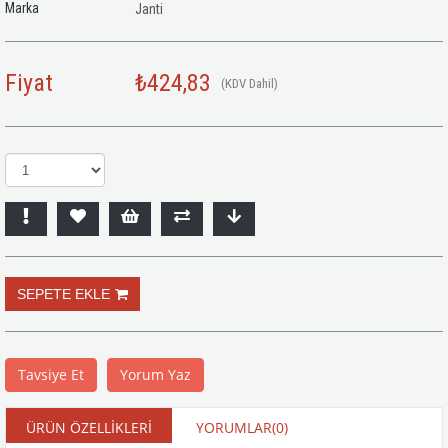
Marka
Janti
Fiyat
₺424,83
(KDV Dahil)
Tavsiye Et
Yorum Yaz
ÜRÜN ÖZELLIKLERI
YORUMLAR
(0)