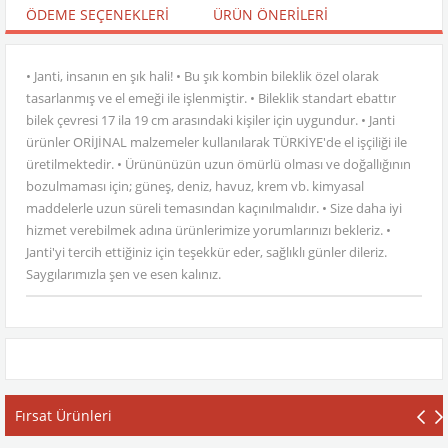
ÖDEME SEÇENEKLERI
ÜRÜN ÖNERILERI
• Janti, insanın en şık hali! • Bu şık kombin bileklik özel olarak
tasarlanmış ve el emeği ile işlenmiştir. • Bileklik standart ebattır
bilek çevresi 17 ila 19 cm arasındaki kişiler için uygundur. • Janti
ürünler ORİJİNAL malzemeler kullanılarak TÜRKİYE'de el işçiliği ile
üretilmektedir. • Ürününüzün uzun ömürlü olması ve doğallığının
bozulmaması için; güneş, deniz, havuz, krem vb. kimyasal
maddelerle uzun süreli temasından kaçınılmalıdır. • Size daha iyi
hizmet verebilmek adına ürünlerimize yorumlarınızı bekleriz. •
Janti'yi tercih ettiğiniz için teşekkür eder, sağlıklı günler dileriz.
Saygılarımızla şen ve esen kalınız.
Fırsat Ürünleri