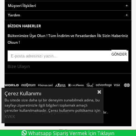
Müşteri İlişkileri
Yardım
BIZDEN HABERLER
Bültenimize Üye Olun ! Tüm İndirim ve Fırsatlardan İlk Sizin Haberiniz
Olsun !
GÖNDER
Bize Ulaşın
Çerez Kullanımı
Bu sitede size daha iyi bir deneyim sunabilmek adına, bu
sayfayı ziyaretinizle ilgili bilgileri toplamak amaçlı
çerezler kullanılmaktadır. Çerez kullanımı politikamız için
© 2019
jantigiyim.com
- Tüm Hakları Saklıdır.
KVKK
Whatsapp Sipariş Vermek İçin Tıklayın