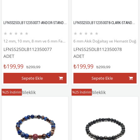
LFNSS25DLB112350077-ANDOR-STANDART
LFNSS25DLB112350078-CLARK-STANDART
★
★
★
★
★
★
★
★
★
★
12 mm, 10 mm, 8 mm ve 6 mm Faset Kesim Ceyt Doğaltaş ve Hematit Doğaltaş Bileklik
6 mm Akik Doğaltaş ve Hematit Doğalta
LFNSS25DLB112350077
LFNSS25DLB112350078
ADET
ADET
₺199,99
₺199,99
₺299,99
₺299,99
Sepete Ekle
Sepete Ekle
Doğaltaş Bileklik
Doğaltaş Bileklik
%25
İndirim
%25
İndirim