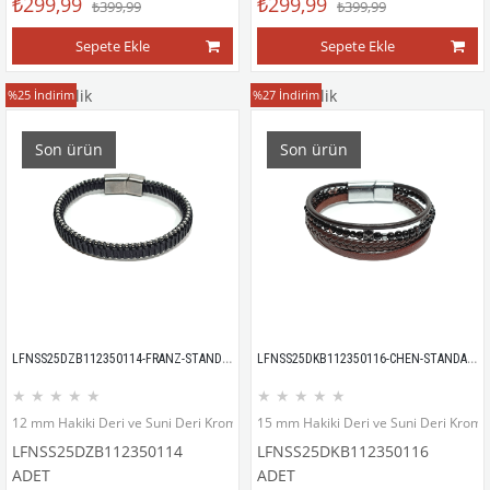
₺299,99
₺299,99
₺399,99
₺399,99
Sepete Ekle
Sepete Ekle
Deri Bileklik
Deri Bileklik
%25
İndirim
%27
İndirim
Son ürün
Son ürün
LFNSS25DZB112350114-FRANZ-STANDART
LFNSS25DKB112350116-CHEN-STANDART
★
★
★
★
★
★
★
★
★
★
12 mm Hakiki Deri ve Suni Deri Krom kaplama mıknatıs kapama bileklik
15 mm Hakiki Deri ve Suni Deri Krom 
LFNSS25DZB112350114
LFNSS25DKB112350116
ADET
ADET