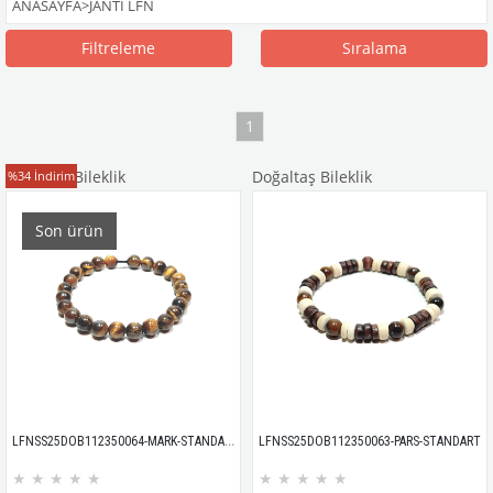
ANASAYFA
>
JANTİ LFN
Filtreleme
Sıralama
1
Doğaltaş Bileklik
Doğaltaş Bileklik
%34
İndirim
Son ürün
LFNSS25DOB112350064-MARK-STANDART
LFNSS25DOB112350063-PARS-STANDART
★
★
★
★
★
★
★
★
★
★