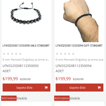
LFNSS25DIB112350093-GALE-STANDART
LFNSS25DIB112350094-CUFF-STANDART
★
★
★
★
★
★
★
★
★
★
6 mm Hematit Doğaltaş ip örme asansör kapama bileklik
6 mm Hematit Doğaltaş ip örme asans
LFNSS25DIB112350093
LFNSS25DIB112350094
ADET
ADET
₺199,99
₺199,99
₺299,99
₺299,99
Sepete Ekle
Sepete Ekle
Doğaltaş Bileklik
Doğaltaş Bileklik
%33
İndirim
%33
İndirim