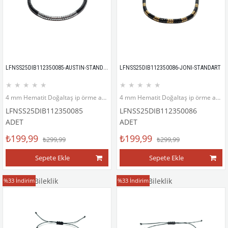
LFNSS25DIB112350085-AUSTIN-STANDART
LFNSS25DIB112350086-JONI-STANDART
★
★
★
★
★
★
★
★
★
★
4 mm Hematit Doğaltaş ip örme asansör kapama bileklik
4 mm Hematit Doğaltaş ip örme asansör kapama bileklik
LFNSS25DIB112350085
LFNSS25DIB112350086
ADET
ADET
₺199,99
₺199,99
₺299,99
₺299,99
Sepete Ekle
Sepete Ekle
Doğaltaş Bileklik
Doğaltaş Bileklik
%33
İndirim
%33
İndirim