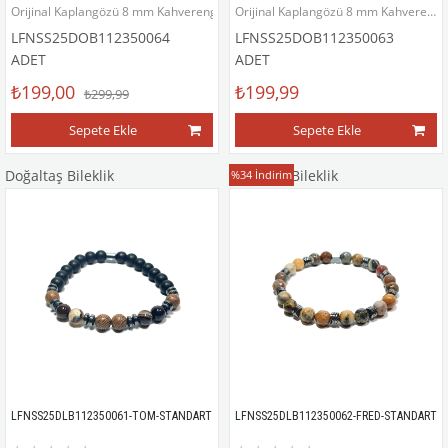
Orijinal Kaplangözü 8 mm Kahverengi Doğaltaş Bileklik
Orijinal Kaplangözü 8 mm Kahverengi Doğaltaş ve Ahşap Bileklik
LFNSS25DOB112350064
LFNSS25DOB112350063
ADET
ADET
₺199,00
₺199,99
₺299,99
Sepete Ekle
Sepete Ekle
Doğaltaş Bileklik
Doğaltaş Bileklik
%34
İndirim
LFNSS25DLB112350061-TOM-STANDART
LFNSS25DLB112350062-FRED-STANDART