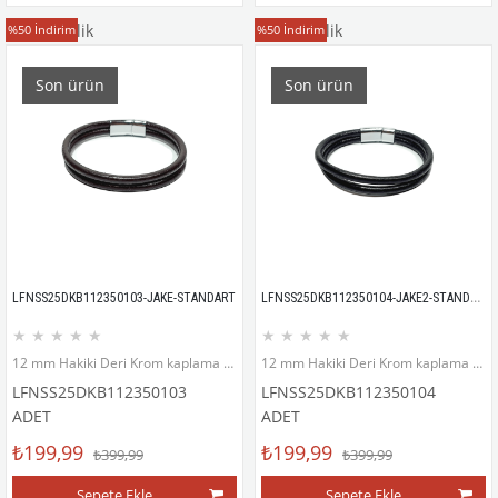
Deri Bileklik
Deri Bileklik
%50
İndirim
%50
İndirim
Son ürün
Son ürün
LFNSS25DKB112350104-JAKE2-STANDART
LFNSS25DKB112350103-JAKE-STANDART
★
★
★
★
★
★
★
★
★
★
12 mm Hakiki Deri Krom kaplama mıknatıs kapama bileklik
12 mm Hakiki Deri Krom kaplama mıknatıs kapama bileklik
LFNSS25DKB112350103
LFNSS25DKB112350104
ADET
ADET
₺199,99
₺199,99
₺399,99
₺399,99
Sepete Ekle
Sepete Ekle