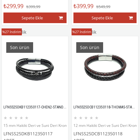
₺299,99
₺399,99
₺399,99
₺549,99
Sepete Ekle
Sepete Ekle
Deri Bileklik
Deri Bileklik
%27
İndirim
%27
İndirim
Son ürün
Son ürün
LFNSS25DKB112350117-CHEN2-STANDART
LFNSS25DCB112350118-THOMAS-STANDART
★
★
★
★
★
★
★
★
★
★
15 mm Hakiki Deri ve Suni Deri Krom kaplama mıknatıs kapama bileklik
12 mm Hakiki Deri ve Suni Deri Krom 
LFNSS25DKB112350117
LFNSS25DCB112350118