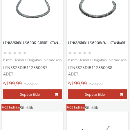
LFNSS25DIB112350087-GABRIEL-STANDART
LFNSS25DIB112350088-PAUL-STANDART
★
★
★
★
★
★
★
★
★
★
6 mm Hematit Doğaltaş ip örme asansör kapama bileklik
6 mm Hematit Doğaltaş ip örme asans
LFNSS25DIB112350087
LFNSS25DIB112350088
ADET
ADET
₺199,99
₺199,99
₺299,99
₺299,99
Sepete Ekle
Sepete Ekle
Doğaltaş Bileklik
Doğaltaş Bileklik
%33
İndirim
%33
İndirim