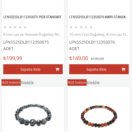
LFNSS25DLB112350076-MARS-STANDART
LFNSS25DLB112350075-PIER-STANDART
★
★
★
★
★
★
★
★
★
★
8 mm Lav ve Hematit Doğaltaş Bileklik
10 mm Ceyt Doğaltaş, 8 mm Lav Doğaltaş ve Hematit Doğaltaş Bileklik
LFNSS25DLB112350075
LFNSS25DLB112350076
ADET
ADET
₺199,99
₺149,00
₺199,99
Sepete Ekle
Sepete Ekle
Doğaltaş Bileklik
Doğaltaş Bileklik
%33
İndirim
%33
İndirim