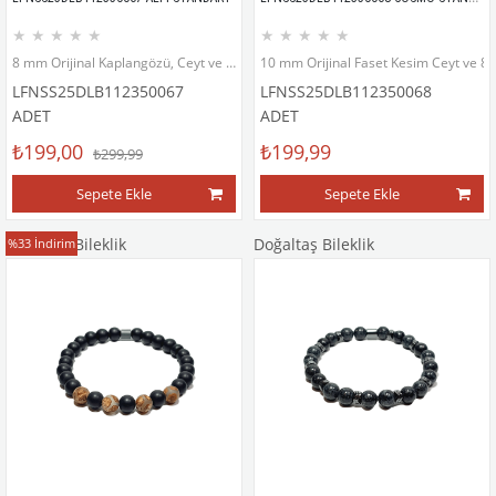
★
★
★
★
★
★
★
★
★
★
8 mm Orijinal Kaplangözü, Ceyt ve Hematit Doğaltaş Bileklik
10 mm Orijinal Faset Kesim Ceyt ve 8 
LFNSS25DLB112350067
LFNSS25DLB112350068
ADET
ADET
₺199,00
₺199,99
₺299,99
Sepete Ekle
Sepete Ekle
Doğaltaş Bileklik
Doğaltaş Bileklik
%33
İndirim