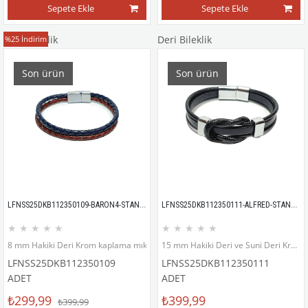
Sepete Ekle
Sepete Ekle
Deri Bileklik
Deri Bileklik
%25
İndirim
Son ürün
Son ürün
LFNSS25DKB112350109-BARON4-STANDART
LFNSS25DKB112350111-ALFRED-STANDART
★
★
★
★
★
★
★
★
★
★
8 mm Hakiki Deri Krom kaplama mıknatıs kapama bileklik
15 mm Hakiki Deri ve Suni Deri Krom kaplama mıknatıs kapama bileklik
LFNSS25DKB112350109
LFNSS25DKB112350111
ADET
ADET
₺299,99
₺399,99
₺399,99