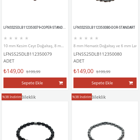
LFNSS25DLB112350079-COPER-STANDART
LFNSS25DLB112350080-DOR-STANDART
★
★
★
★
★
★
★
★
★
★
10 mm Kesim Ceyt Doğaltaş, 8 mm Ceyt Doğaltaş ve Hematit Doğaltaş Bileklik
8 mm Hematit Doğaltaş ve 6 mm Lav Do
LFNSS25DLB112350079
LFNSS25DLB112350080
ADET
ADET
₺149,00
₺149,00
₺199,99
₺199,99
Sepete Ekle
Sepete Ekle
Doğaltaş Bileklik
Doğaltaş Bileklik
%38
İndirim
%38
İndirim