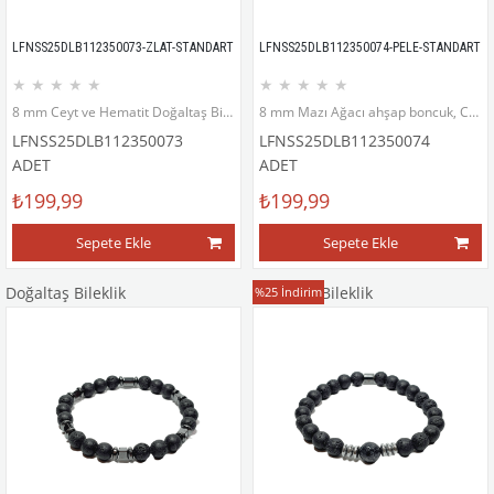
LFNSS25DLB112350073-ZLAT-STANDART
LFNSS25DLB112350074-PELE-STANDART
★
★
★
★
★
★
★
★
★
★
8 mm Ceyt ve Hematit Doğaltaş Bileklik
8 mm Mazı Ağacı ahşap boncuk, Cam Onyx ve Hematit Doğaltaş Bileklik
LFNSS25DLB112350073
LFNSS25DLB112350074
ADET
ADET
₺199,99
₺199,99
Sepete Ekle
Sepete Ekle
Doğaltaş Bileklik
Doğaltaş Bileklik
%25
İndirim