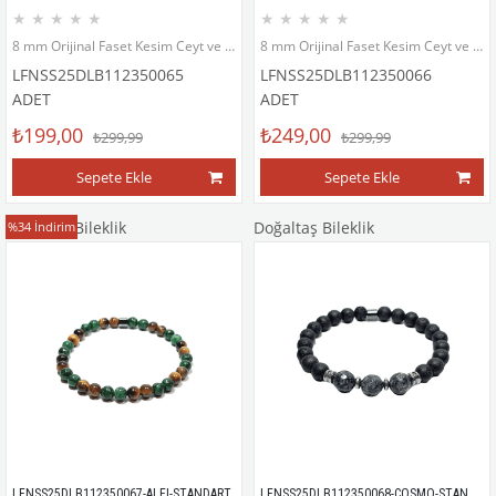
★
★
★
★
★
★
★
★
★
★
8 mm Orijinal Faset Kesim Ceyt ve Hematit Doğaltaş Bileklik
8 mm Orijinal Faset Kesim Ceyt ve Hematit Doğaltaş Bileklik
LFNSS25DLB112350065
LFNSS25DLB112350066
ADET
ADET
₺199,00
₺249,00
₺299,99
₺299,99
Sepete Ekle
Sepete Ekle
Doğaltaş Bileklik
Doğaltaş Bileklik
%34
İndirim
LFNSS25DLB112350068-COSMO-STANDART
LFNSS25DLB112350067-ALFI-STANDART