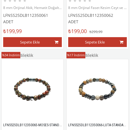
★
★
★
★
★
★
★
★
★
★
8 mm Orijinal Akik, Hematit Doğaltaş ve Mazı Ağacı Ahşap ve Cam Onyx Bileklik
8 mm Orijinal Faset Kesim Ceyt ve Hematit Doğaltaş Bileklik
LFNSS25DLB112350061
LFNSS25DLB112350062
ADET
ADET
₺199,99
₺199,00
₺299,99
Sepete Ekle
Sepete Ekle
Doğaltaş Bileklik
Doğaltaş Bileklik
%34
İndirim
%17
İndirim
LFNSS25DLB112350065-MOSES-STANDART
LFNSS25DLB112350066-LUTA-STANDART