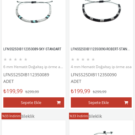
LFNSS25DIB112350090-ROBERT-STANDART
LFNSS25DIB112350089-SKY-STANDART
★
★
★
★
★
★
★
★
★
★
6 mm Hematit Doğaltaş ip örme asansör kapama bileklik
4 mm Hematit Doğaltaş ip örme asans
LFNSS25DIB112350089
LFNSS25DIB112350090
ADET
ADET
₺199,99
₺199,99
₺299,99
₺299,99
Sepete Ekle
Sepete Ekle
Doğaltaş Bileklik
Doğaltaş Bileklik
%33
İndirim
%33
İndirim