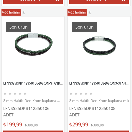
Deri Bileklik
Deri Bileklik
%50
İndirim
%25
İndirim
Son ürün
Son ürün
LFNSS25DKB112350106-BARON-STANDART
LFNSS25DKB112350108-BARON3-STANDART
★
★
★
★
★
★
★
★
★
★
8 mm Hakiki Deri Krom kaplama mıknatıs kapama bileklik
8 mm Hakiki Deri Krom kaplama mıknat
LFNSS25DKB112350106
LFNSS25DKB112350108
ADET
ADET
₺199,99
₺299,99
₺399,99
₺399,99