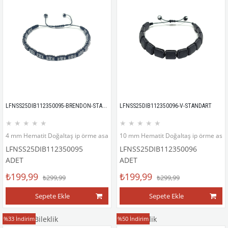
LFNSS25DIB112350095-BRENDON-STANDART
LFNSS25DIB112350096-V-STANDART
★
★
★
★
★
★
★
★
★
★
4 mm Hematit Doğaltaş ip örme asansör kapama bileklik
10 mm Hematit Doğaltaş ip örme asan
LFNSS25DIB112350095
LFNSS25DIB112350096
ADET
ADET
₺199,99
₺199,99
₺299,99
₺299,99
Sepete Ekle
Sepete Ekle
Doğaltaş Bileklik
Deri Bileklik
%33
İndirim
%50
İndirim