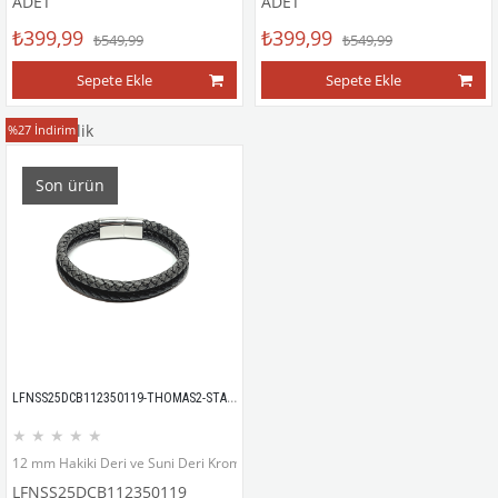
ADET
ADET
₺399,99
₺399,99
₺549,99
₺549,99
Sepete Ekle
Sepete Ekle
Deri Bileklik
%27
İndirim
Son ürün
LFNSS25DCB112350119-THOMAS2-STANDART
★
★
★
★
★
12 mm Hakiki Deri ve Suni Deri Krom kaplama mıknatıs kapama bileklik
LFNSS25DCB112350119