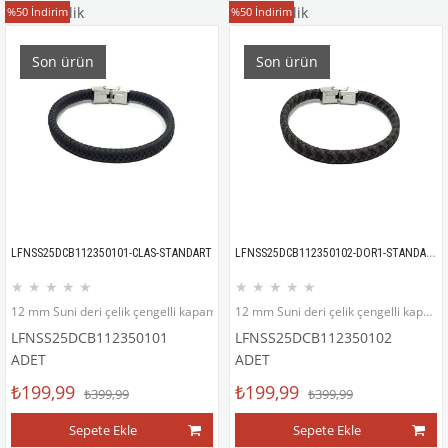
Deri Bileklik
Deri Bileklik
%50
İndirim
%50
İndirim
Son ürün
Son ürün
LFNSS25DCB112350102-DOR1-STANDART
LFNSS25DCB112350101-CLAS-STANDART
★
★
★
★
★
★
★
★
★
★
12 mm Suni deri çelik çengelli kapama bileklik
12 mm Suni deri çelik çengelli kapama bileklik
LFNSS25DCB112350101
LFNSS25DCB112350102
ADET
ADET
₺199,99
₺199,99
₺399,99
₺399,99
Sepete Ekle
Sepete Ekle