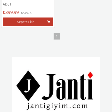
ADET
₺399,99
₺549,99
Sepete Ekle
1