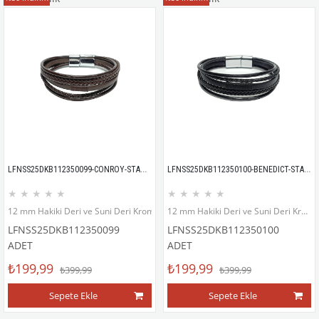
LFNSS25DKB112350099-CONROY-STANDART
LFNSS25DKB112350100-BENEDICT-STANDART
★
★
★
★
★
★
★
★
★
★
12 mm Hakiki Deri ve Suni Deri Krom kaplama mıknatıs kapama bileklik
12 mm Hakiki Deri ve Suni Deri Krom kaplama mıknatıs kapama bileklik
LFNSS25DKB112350099
LFNSS25DKB112350100
ADET
ADET
₺199,99
₺199,99
₺399,99
₺399,99
Sepete Ekle
Sepete Ekle