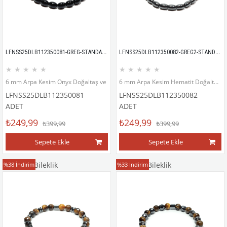
LFNSS25DLB112350081-GREG-STANDART
LFNSS25DLB112350082-GREG2-STANDART
★
★
★
★
★
★
★
★
★
★
6 mm Arpa Kesim Onyx Doğaltaş ve Hematit Doğaltaş Bileklik
6 mm Arpa Kesim Hematit Doğaltaş Bileklik
LFNSS25DLB112350081
LFNSS25DLB112350082
ADET
ADET
₺249,99
₺249,99
₺399,99
₺399,99
Sepete Ekle
Sepete Ekle
Doğaltaş Bileklik
Doğaltaş Bileklik
%38
İndirim
%33
İndirim