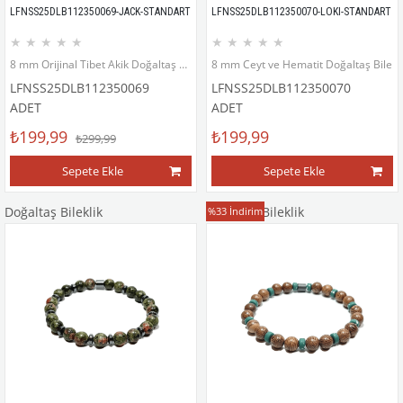
LFNSS25DLB112350069-JACK-STANDART
LFNSS25DLB112350070-LOKI-STANDART
★
★
★
★
★
★
★
★
★
★
8 mm Orijinal Tibet Akik Doğaltaş ve 8 mm Cam Onyx Bileklik
8 mm Ceyt ve Hematit Doğaltaş Bilekl
LFNSS25DLB112350069
LFNSS25DLB112350070
ADET
ADET
₺199,99
₺199,99
₺299,99
Sepete Ekle
Sepete Ekle
Doğaltaş Bileklik
Doğaltaş Bileklik
%33
İndirim