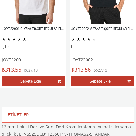
JOYT22001 O YAKA TİŞÖRT REGULAR FIT %100 PAMUK COMPACK PENYE
JOYT22002 V YAKA TİŞÖRT REGULAR FIT %100 PAMUK COMPACK PENYE
★
★
★
★
★
★
★
★
★
★
2
1
JOYT22001
JOYT22002
₺313,56
₺313,56
₺627,13
₺627,13
Sepete Ekle
Sepete Ekle
ETIKETLER
12 mm Hakiki Deri ve Suni Deri Krom kaplama mıknatıs kapama
bileklik
,
LFNSS25DCB112350119-THOMAS2-STANDART
,