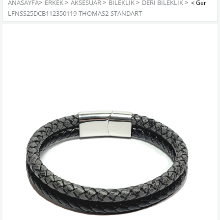
ANASAYFA
>
ERKEK
>
AKSESUAR
>
BILEKLIK
>
DERI BILEKLIK
>
LFNSS25DCB112350119-THOMAS2-STANDART