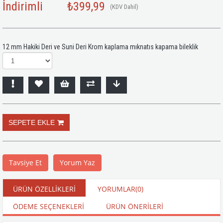
İndirimli
₺399,99
(KDV Dahil)
12 mm Hakiki Deri ve Suni Deri Krom kaplama mıknatıs kapama bileklik
Tavsiye Et
Yorum Yaz
ÜRÜN ÖZELLIKLERI
YORUMLAR
(0)
ÖDEME SEÇENEKLERI
ÜRÜN ÖNERILERI