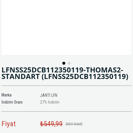
LFNSS25DCB112350119-THOMAS2-
STANDART
(LFNSS25DCB112350119)
Marka
JANTİ LFN
İndirim Oranı
27
%
İndirim
Fiyat
₺549,99
(KDV Dahil)