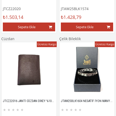
JTCZ22020
JTAW25BLK1574
₺1.503,14
₺1.428,79
Sepete Ekle
Sepete Ekle
Cüzdan
Çelik Bileklik
Ücretsiz Kargo
Ücretsiz Kargo
JTCZ22016 JANTİ CÜZDAN DİKEY %100 DERİ FLOTER 2832
JTAW25BLK1604 NEGATİF İYON MANYETİK PASLANMAZ ÇELİK GRİ GARANTİLİ HEDİYE KUTULU JANTİ BİLEKLİK
★
★
★
★
★
★
★
★
★
★