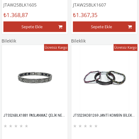
JTAW25BLK1605
JTAW25BLK1607
₺1.368,87
₺1.367,35
Sepete Ekle
Sepete Ekle
Bileklik
Bileklik
Ücretsiz Kargo
Ücretsiz Kargo
JTSS26BLK1881 PASLANMAZ ÇELİK NEGATİF İYONLU 21cm GÜMÜŞ GRİ GARANTİLİ KUTULU JANTİ BİLEKLİK
JTSS23KOB1269 JANTİ KOMBİN BİLEKLİK ORİJİNAL AKİK ONYX HEMATİT CEYT DOĞALTAŞ HAKİKİ DERİ PASLANMAZ ÇELİK
★
★
★
★
★
★
★
★
★
★