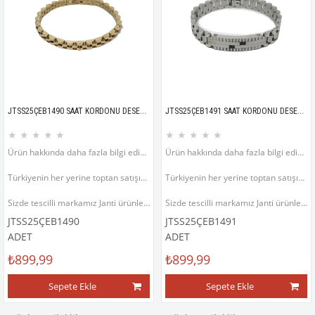
JTSS25ÇEB1490 SAAT KORDONU DESEN KÜNYE MODEL GÜMÜŞ GRİ RENK PASLANMAZ RENK ATMAZ 316L JANTİ ÇELİK BİLEKLİK
JTSS25ÇEB1491 SAAT KORDONU DESEN KÜNYE MODEL GÜMÜŞ GRİ PARLEMENT RENK PASLANMAZ RENK ATMAZ 316L JANTİ ÇELİK BİLEKLİK
★
★
★
★
★
★
★
★
★
★
Ürün hakkında daha fazla bilgi edinmek için ürün fotoğrafının sol altında bulunan ürün açıklama bölümünü inceleyiniz.
Ürün hakkında daha fazla bilgi edinmek için ürün fotoğrafının sol altında bulunan ürün açıklama bölümünü inceleyiniz.
Türkiyenin her yerine toptan satışımız vardır.
Türkiyenin her yerine toptan satışımız vardır.
Sizde tescilli markamız Janti ürünlerinin satıcısı veya satış temsilcisi olmak isterseniz bizimle iletişime geçebilirsiniz.
Sizde tescilli markamız Janti ürünlerinin satıcısı veya satış temsilcisi olmak isterseniz bizimle iletişime geçebilirsiniz.
JTSS25ÇEB1490
JTSS25ÇEB1491
ADET
ADET
₺899,99
₺899,99
Sepete Ekle
Sepete Ekle