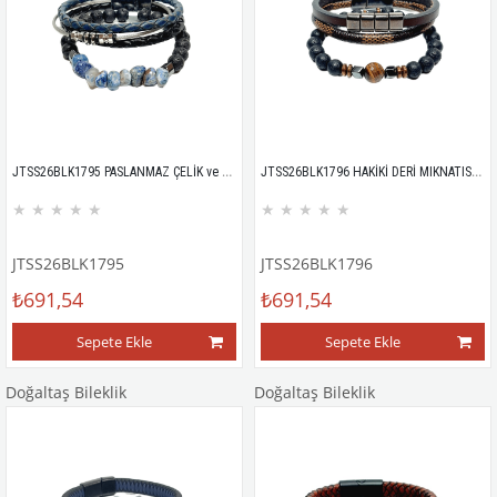
JTSS26BLK1795 PASLANMAZ ÇELİK ve HAKİKİ DERİ MIKNATISLI KİLİT SODALİT LAV HEMATİT DOĞALTAŞ KUTULU GARANTİLİ KOMBİN JANTİ BİLEKLİK
JTSS26BLK1796 HAKİKİ DERİ MIKNATISLI KİLİT KAPLANGÖZÜ LAV HEMATİT DOĞALTAŞ KUTULU GARANTİLİ KOMBİN JANTİ BİLEKLİK
★
★
★
★
★
★
★
★
★
★
JTSS26BLK1795
JTSS26BLK1796
₺691,54
₺691,54
Sepete Ekle
Sepete Ekle
Doğaltaş Bileklik
Doğaltaş Bileklik