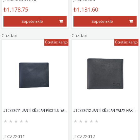
₺1.178,75
₺1.131,60
Sepete Ekle
Sepete Ekle
Cüzdan
Cüzdan
Ücretsiz Kargo
Ücretsiz Kargo
JTCZ22011 JANTİ CÜZDAN PİSOTLU YATAY %100 DERİ ANALİN 2063
JTCZ22012 JANTİ CÜZDAN YATAY HAKİKİ DERİ MICRO DESEN 2664
★
★
★
★
★
★
★
★
★
★
JTCZ22011
JTCZ22012