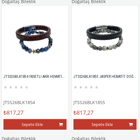
Doğaltaş Bileklik
Doğaltaş Bileklik
JTSS26BLK1854 FASETLİ AKİK HEMATİT DOĞALTAŞ ESNEK ve MIKNATISLI KİLİT HAKİKİ DERİ MAZLZEME LACİVERT BORDO 8 MM GARANTİLİ KUTULU KOMBİN JANTİ BİLEKLİK
JTSS26BLK1855 JASPER HEMATİT DOĞALTAŞ ESNEK ve MIKNATISLI KİLİT HAKİKİ DERİ MAZLZEME SİYAH GRİ 8 MM GARANTİLİ KUTULU KOMBİN JANTİ BİLEKLİK
★
★
★
★
★
★
★
★
★
★
JTSS26BLK1854
JTSS26BLK1855
₺817,27
₺817,27
Sepete Ekle
Sepete Ekle
Doğaltaş Bileklik
Doğaltaş Bileklik