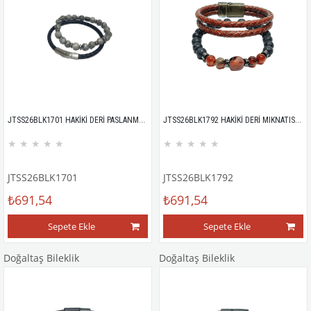
JTSS26BLK1701 HAKİKİ DERİ PASLANMAZ ÇELİK KİLİT SERPANTİN DOĞALTAŞ MAZI AĞACI KUTULU GARANTİLİ SERTİFİKALI JANTİ KOMBİN BİLEKLİK
JTSS26BLK1792 HAKİKİ DERİ MIKNATISLI KİLİT AKİK LAV HEMATİT DOĞALTAŞ KUTULU GARANTİLİ KOMBİN JANTİ BİLEKLİK
★
★
★
★
★
★
★
★
★
★
JTSS26BLK1701
JTSS26BLK1792
₺691,54
₺691,54
Sepete Ekle
Sepete Ekle
Doğaltaş Bileklik
Doğaltaş Bileklik