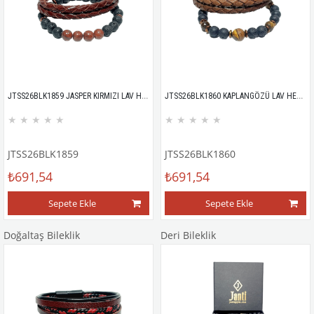
JTSS26BLK1859 JASPER KIRMIZI LAV HEMATİT DOĞALTAŞ ESNEK ve MIKNATISLI KİLİT HAKİKİ DERİ MAZLZEME TABA SİYAH 8 MM GARANTİLİ KUTULU KOMBİN JANTİ BİLEKLİK
JTSS26BLK1860 KAPLANGÖZÜ LAV HEMATİT DOĞALTAŞ ESNEK ve MIKNATISLI KİLİT HAKİKİ DERİ MAZLZEME KAHVERENGİ SİYAH 8 MM GARANTİLİ KUTULU KOMBİN JANTİ BİLEKLİK
★
★
★
★
★
★
★
★
★
★
JTSS26BLK1859
JTSS26BLK1860
₺691,54
₺691,54
Sepete Ekle
Sepete Ekle
Doğaltaş Bileklik
Deri Bileklik