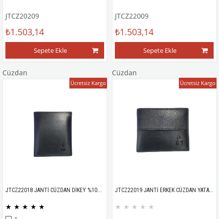
JTCZ20209
JTCZ22009
₺1.503,14
₺1.503,14
Sepete Ekle
Sepete Ekle
Cüzdan
Cüzdan
Ücretsiz Kargo
Ücretsiz Kargo
JTCZ22018 JANTİ CÜZDAN DİKEY %100 DERİ ANALİN 2016
JTCZ22019 JANTİ ERKEK CÜZDAN YATAY %100 DERİ ANALİN + FLOTER 22065
★
★
★
★
★
★
★
★
★
★