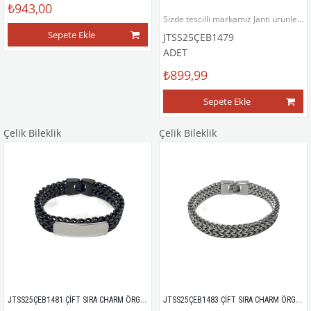
₺943,00
Sizde tescilli markamız Janti ürünlerinin satıcısı veya satış temsilcisi olmak isterseniz bizimle iletişime geçebilirsiniz.
Sepete Ekle
JTSS25ÇEB1479
ADET
₺899,99
Sepete Ekle
Çelik Bileklik
Çelik Bileklik
JTSS25ÇEB1481 ÇİFT SIRA CHARM ÖRGÜ DESEN MODEL SİYAH RENK ZİNCİR PASLANMAZ RENK ATMAZ 316L JANTİ ÇELİK BİLEKLİK
JTSS25ÇEB1483 ÇİFT SIRA CHARM ÖRGÜ DESEN MODEL GÜMÜŞ GRİ RENK ZİNCİR PASLANMAZ RENK ATMAZ 316L JANTİ ÇELİK BİLEKLİK