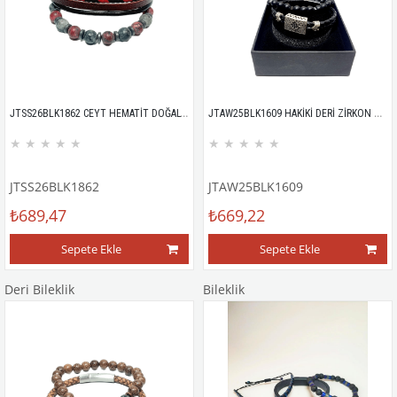
JTSS26BLK1862 CEYT HEMATİT DOĞALTAŞ ESNEK ve MIKNATISLI KİLİT HAKİKİ DERİ MAZLZEME BORDO 8 MM GARANTİLİ KUTULU KOMBİN JANTİ BİLEKLİK
JTAW25BLK1609 HAKİKİ DERİ ZİRKON TAŞLI ALAŞIMLI METAL MIKNATIS KAPAMA ile ONYX ve HEMATİT DOĞALTAŞ ESNEK KOMBİN SİYAH GARANTİLİ HEDİYE KUTULU JANTİ BİLEKLİK
★
★
★
★
★
★
★
★
★
★
JTSS26BLK1862
JTAW25BLK1609
₺689,47
₺669,22
Sepete Ekle
Sepete Ekle
Deri Bileklik
Bileklik