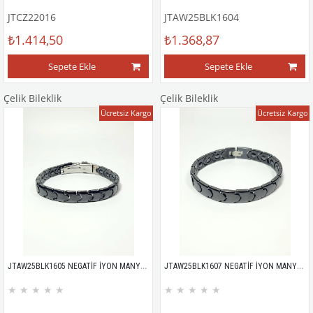
JTCZ22016
JTAW25BLK1604
₺1.414,50
₺1.368,87
Sepete Ekle
Sepete Ekle
Çelik Bileklik
Çelik Bileklik
Ücretsiz Kargo
Ücretsiz Kargo
JTAW25BLK1605 NEGATİF İYON MANYETİK PASLANMAZ ÇELİK GRİ GARANTİLİ HEDİYE KUTULU JANTİ BİLEKLİK
JTAW25BLK1607 NEGATİF İYON MANYETİK PASLANMAZ ÇELİK GRİ GARANTİLİ HEDİYE KUTULU JANTİ BİLEKLİK
★
★
★
★
★
★
★
★
★
★