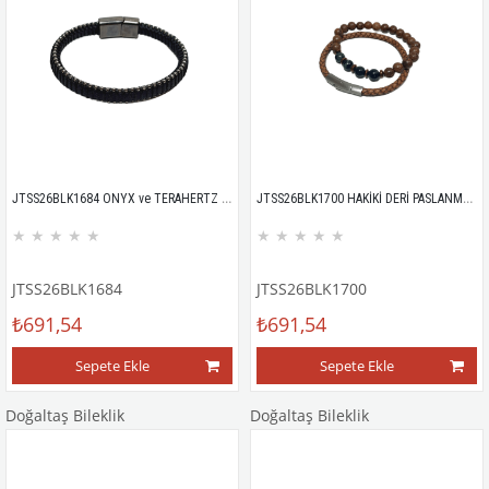
JTSS26BLK1684 ONYX ve TERAHERTZ DOĞALTAŞ 6 MM ESNEK ve HAKİKİ DERİ MIKNATISLI KİLİT GARANTİLİ KUTULU JANTİ KOMBİN BİLEKLİK KUTULU
JTSS26BLK1700 HAKİKİ DERİ PASLANMAZ ÇELİK KİLİT JASPER ve HEMATİT DOĞALTAŞ KUTULU GARANTİLİ SERTİFİKALI JANTİ KOMBİN BİLEKLİK
★
★
★
★
★
★
★
★
★
★
JTSS26BLK1684
JTSS26BLK1700
₺691,54
₺691,54
Sepete Ekle
Sepete Ekle
Doğaltaş Bileklik
Doğaltaş Bileklik