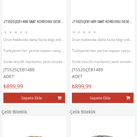
JTSS25ÇEB1488 SAAT KORDONU DESEN KÜNYE MODEL GÜMÜŞ GRİ GOLD RENK PASLANMAZ RENK ATMAZ 316L JANTİ ÇELİK BİLEKLİK
JTSS25ÇEB1489 SAAT KORDONU DESEN KÜNYE MODEL MAVİ RENK PASLANMAZ RENK ATMAZ 316L JANTİ ÇELİK BİLEKLİK
★
★
★
★
★
★
★
★
★
★
Ürün hakkında daha fazla bilgi edinmek için ürün fotoğrafının sol altında bulunan ürün açıklama bölümünü inceleyiniz.
Ürün hakkında daha fazla bilgi edinmek için ürün fotoğrafının sol altında bulunan ürün açıklama bölümünü inceleyiniz.
Türkiyenin her yerine toptan satışımız vardır.
Türkiyenin her yerine toptan satışımız vardır.
Sizde tescilli markamız Janti ürünlerinin satıcısı veya satış temsilcisi olmak isterseniz bizimle iletişime geçebilirsiniz.
Sizde tescilli markamız Janti ürünlerinin satıcısı veya satış temsilcisi olmak isterseniz bizimle iletişime geçebilirsiniz.
JTSS25ÇEB1488
JTSS25ÇEB1489
ADET
ADET
₺899,99
₺899,99
Sepete Ekle
Sepete Ekle
Çelik Bileklik
Çelik Bileklik