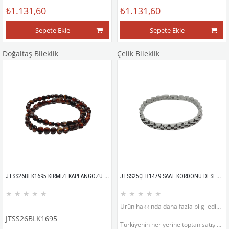
₺1.131,60
₺1.131,60
Sepete Ekle
Sepete Ekle
Doğaltaş Bileklik
Çelik Bileklik
JTSS26BLK1695 KIRMIZI KAPLANGÖZÜ FASET KESİM DOĞALTAŞ ESNEK 4 MM JANTİ BİLEKLİK
JTSS25ÇEB1479 SAAT KORDONU DESEN MODEL GÜMÜŞ GRİ RENK KÜNYE PASLANMAZ RENK ATMAZ 316L JANTİ ÇELİK BİLEKLİK
★
★
★
★
★
★
★
★
★
★
Ürün hakkında daha fazla bilgi edinmek için ürün fotoğrafının sol altında bulunan ürün açıklama bölümünü inceleyiniz.
JTSS26BLK1695
Türkiyenin her yerine toptan satışımız vardır.