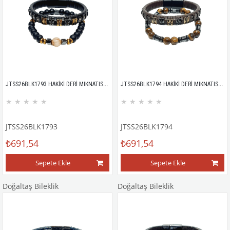
JTSS26BLK1793 HAKİKİ DERİ MIKNATISLI KİLİT SİTRİN LAV HEMATİT DOĞALTAŞ KUTULU GARANTİLİ KOMBİN JANTİ BİLEKLİK
JTSS26BLK1794 HAKİKİ DERİ MIKNATISLI KİLİT KAPLANGÖZÜ HEMATİT DOĞALTAŞ KUTULU GARANTİLİ KOMBİN JANTİ BİLEKLİK
★
★
★
★
★
★
★
★
★
★
JTSS26BLK1793
JTSS26BLK1794
₺691,54
₺691,54
Sepete Ekle
Sepete Ekle
Doğaltaş Bileklik
Doğaltaş Bileklik