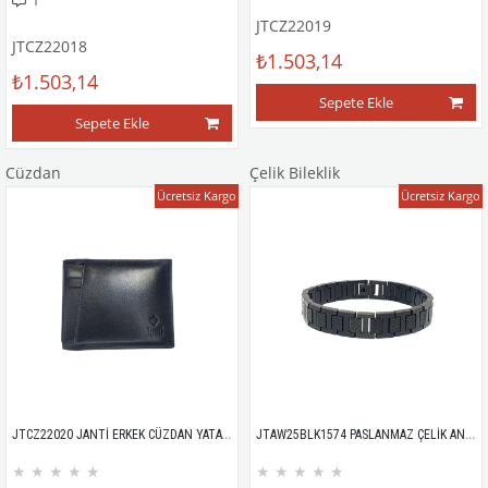
1
JTCZ22019
JTCZ22018
₺1.503,14
₺1.503,14
Sepete Ekle
Sepete Ekle
Cüzdan
Çelik Bileklik
Ücretsiz Kargo
Ücretsiz Kargo
JTCZ22020 JANTİ ERKEK CÜZDAN YATAY %100 DERİ ANALİN 2248
JTAW25BLK1574 PASLANMAZ ÇELİK ANTRASİT RENK GARANTİLİ HEDİYE KUTULU JANTİ ÇELİK BİLEKLİK
★
★
★
★
★
★
★
★
★
★