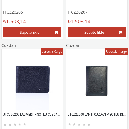
JTCZ20205
JTCZ20207
₺1.503,14
₺1.503,14
Sepete Ekle
Sepete Ekle
Cüzdan
Cüzdan
Ücretsiz Kargo
Ücretsiz Kargo
JTCZ20209 LACİVERT PİSOTLU CÜZDAN YATAY %100 HAKİKİ DERİ FLOTER
JTCZ22009 JANTİ CÜZDAN PİSOTLU DİKEY %100 DERİ MİCRO
★
★
★
★
★
★
★
★
★
★