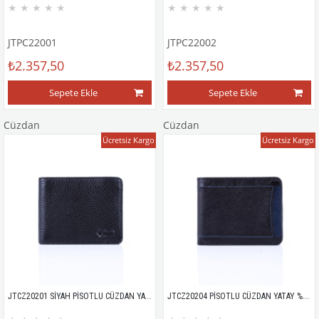
★
★
★
★
★
★
★
★
★
★
JTPC22001
JTPC22002
₺2.357,50
₺2.357,50
Sepete Ekle
Sepete Ekle
Cüzdan
Cüzdan
Ücretsiz Kargo
Ücretsiz Kargo
JTCZ20201 SİYAH PİSOTLU CÜZDAN YATAY %100 HAKİKİ DERİ SİYAH FLOTER DESEN
JTCZ20204 PİSOTLU CÜZDAN YATAY %100 HAKİKİ DERİ MİCRO FLOTER