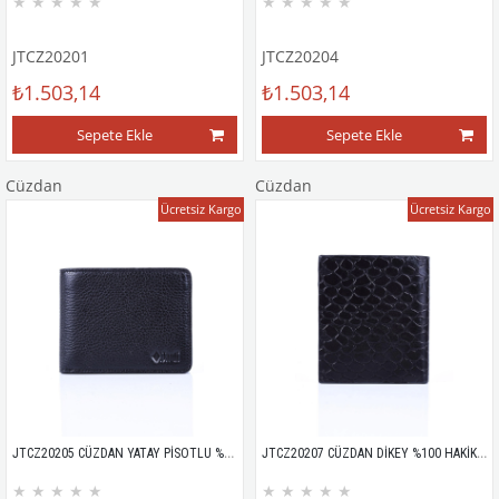
★
★
★
★
★
★
★
★
★
★
JTCZ20201
JTCZ20204
₺1.503,14
₺1.503,14
Sepete Ekle
Sepete Ekle
Cüzdan
Cüzdan
Ücretsiz Kargo
Ücretsiz Kargo
JTCZ20205 CÜZDAN YATAY PİSOTLU %100 HAKİKİ DERİ FLOTER DESEN
JTCZ20207 CÜZDAN DİKEY %100 HAKİKİ DERİ KROKODİL DESEN
★
★
★
★
★
★
★
★
★
★