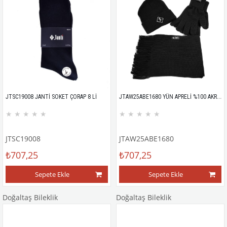
JTAW25ABE1680 YÜN APRELİ %100 AKRİLİK  JANTİ BERE ATKI ELDİVEN KOMBİNİ
JTSC19008 JANTİ SOKET ÇORAP 8 Lİ
★
★
★
★
★
★
★
★
★
★
JTSC19008
JTAW25ABE1680
₺707,25
₺707,25
Sepete Ekle
Sepete Ekle
Doğaltaş Bileklik
Doğaltaş Bileklik