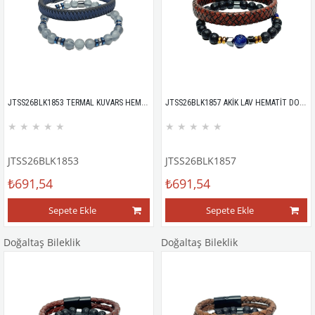
JTSS26BLK1853 TERMAL KUVARS HEMATİT DOĞALTAŞ ESNEK ve MIKNATISLI KİLİT PU MAZLZEME MAVİ 8 MM GARANTİLİ KUTULU KOMBİN JANTİ BİLEKLİK
JTSS26BLK1857 AKİK LAV HEMATİT DOĞALTAŞ ESNEK ve MIKNATISLI KİLİT HAKİKİ DERİ MAZLZEME TABA SİYAH 8 MM GARANTİLİ KUTULU KOMBİN JANTİ BİLEKLİK
★
★
★
★
★
★
★
★
★
★
JTSS26BLK1853
JTSS26BLK1857
₺691,54
₺691,54
Sepete Ekle
Sepete Ekle
Doğaltaş Bileklik
Doğaltaş Bileklik