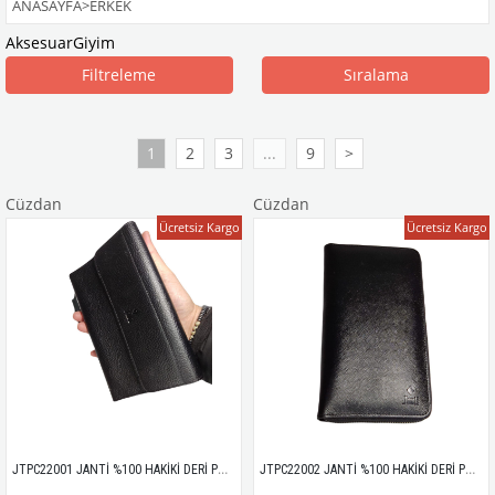
ANASAYFA
>
ERKEK
Aksesuar
Giyim
Filtreleme
Sıralama
1
2
3
...
9
>
Cüzdan
Cüzdan
Ücretsiz Kargo
Ücretsiz Kargo
JTPC22001 JANTİ %100 HAKİKİ DERİ PORTFÖY CÜZDAN
JTPC22002 JANTİ %100 HAKİKİ DERİ PORTFÖY CÜZDAN