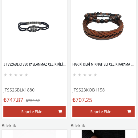
JTSS26BLK1880 PASLANMAZ ÇELİK KİLİT SİYAH MİLAN İP EL YAPIMI ÇELİK GEMİ ÇAPASI APARATLI UNISEX BİLEKLİK GARANTİLİ KUTULU JANTİ BİLEKLİK
HAKİKİ DERİ MIKNATISLI ÇELİK KAPAMA ve ONYX MAZI AĞACI HEMATİT KOMBİN BİLEKLİK GARANTİLİ KUTULU
★
★
★
★
★
★
★
★
★
★
JTSS26BLK1880
JTSS23KOB1158
₺747,87
₺707,25
₺752,62
Sepete Ekle
Sepete Ekle
Bileklik
Bileklik