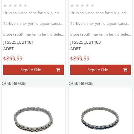
★
★
★
★
★
★
★
★
★
★
Ürün hakkında daha fazla bilgi edinmek için ürün fotoğrafının sol altında bulunan ürün açıklama bölümünü inceleyiniz.
Ürün hakkında daha fazla bilgi edinmek için ürün fotoğrafının sol altında bulunan ürün açıklama bölümünü inceleyiniz.
Türkiyenin her yerine toptan satışımız vardır.
Türkiyenin her yerine toptan satışımız vardır.
Sizde tescilli markamız Janti ürünlerinin satıcısı veya satış temsilcisi olmak isterseniz bizimle iletişime geçebilirsiniz.
Sizde tescilli markamız Janti ürünlerinin satıcısı veya satış temsilcisi olmak isterseniz bizimle iletişime geçebilirsiniz.
JTSS25ÇEB1481
JTSS25ÇEB1483
ADET
ADET
₺899,99
₺899,99
Sepete Ekle
Sepete Ekle
Çelik Bileklik
Çelik Bileklik