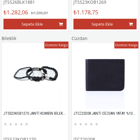
JTSS26BLK1881
JTSS23KOB1269
₺1.282,06
₺1.178,75
₺1.286,81
Sepete Ekle
Sepete Ekle
Bileklik
Cüzdan
Ücretsiz Kargo
Ücretsiz Kargo
JTSS23KOB1270 JANTİ KOMBİN BİLEKLİK ORİJİNAL OBSİDYEN ONYX HAVLİT LAV HEMATİT DOĞALTAŞ HAKİKİ DERİ
JTCZ20208 JANTİ CÜZDAN YATAY %100 HAKİKİ DERİ ZİGZAG ÖRGÜ DESEN
★
★
★
★
★
★
★
★
★
★
JTSS23KOB1270
JTCZ20208