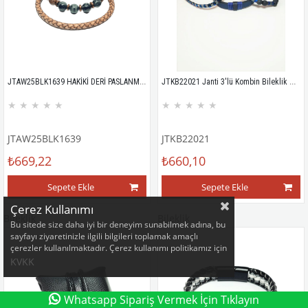
JTAW25BLK1639 HAKİKİ DERİ PASLANMAZ ÇELİK KAPAMA MAZI AĞACI SERPANTİN ve HEMATİT DOĞALTAŞ BEJ GARANTİLİ HEDİYE KUTULU JANTİ BİLEKLİK
JTKB22021 Janti 3'lü Kombin Bileklik Hakiki Deri Orijinal Lav Hematit Doğaltaş Garantili Kutulu
★
★
★
★
★
★
★
★
★
★
JTAW25BLK1639
JTKB22021
₺669,22
₺660,10
Sepete Ekle
Sepete Ekle
Çerez Kullanımı
Bileklik
Bileklik
Bu sitede size daha iyi bir deneyim sunabilmek adına, bu
sayfayı ziyaretinizle ilgili bilgileri toplamak amaçlı
çerezler kullanılmaktadır. Çerez kullanımı politikamız için
KVKK
Whatsapp Sipariş Vermek İçin Tıklayın