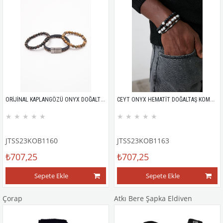
ORİJİNAL KAPLANGÖZÜ ONYX DOĞALTAŞ MAZI AĞACI HAKİKİ DERİ MIKNATIS KAPAMA KOMBİN BİLEKLİK GARANTİLİ KUTULU
CEYT ONYX HEMATİT DOĞALTAŞ KOMBİN BİLEKLİK GARANTİLİ
★
★
★
★
★
★
★
★
★
★
JTSS23KOB1160
JTSS23KOB1163
₺707,25
₺707,25
Sepete Ekle
Sepete Ekle
Çorap
Atkı Bere Şapka Eldiven