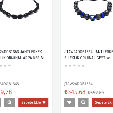
24DOB1363 JANTİ ERKEK
JTAW24DOB1364 JANTİ ERK
LİK ORİJİNAL ARPA KESİM
BİLEKLİK ORİJİNAL CEYT ve
 DOĞALTAŞ 6 MM ASANSÖR
HEMATİT DOĞALTAŞ 8 MM
★
★
★
★
★
★
★
★
MA ÖRME KUTULU
ASANSÖR KAPAMA ÖRME KU
NTİLİ
GARANTİLİ
24DOB1363
JTAW24DOB1364
9,78
₺345,68
₺357,60
Sepete Ekle
Sepete Ekl