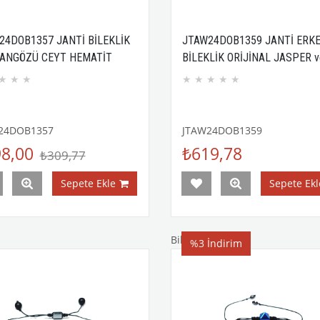
24DOB1357 JANTİ BİLEKLİK
JTAW24DOB1359 JANTİ ERK
ANGÖZÜ CEYT HEMATİT
BİLEKLİK ORİJİNAL JASPER v
LTAŞ 6 MM
TİBET AKİK DOĞALTAŞ 8 MM
★
★
★
★
★
★
★
★
ASANSÖR KAPAMA ÖRME KU
GARANTİLİ
24DOB1357
JTAW24DOB1359
8,00
₺619,78
₺309,77
Sepete Ekle
Sepete Ekl
Bileklik
%3
İndirim