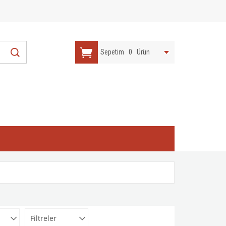
Sepetim
0
Ürün
Filtreler