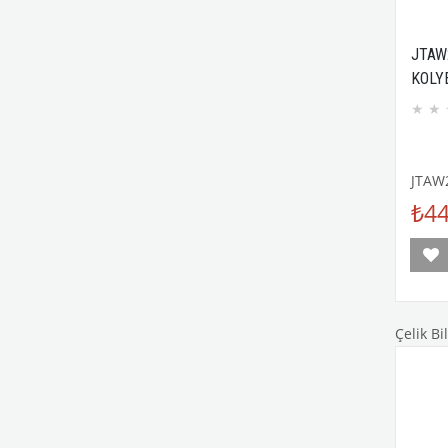
JTAW
KOLY
GURM
★
★
JTAW
₺44
Çelik Bil