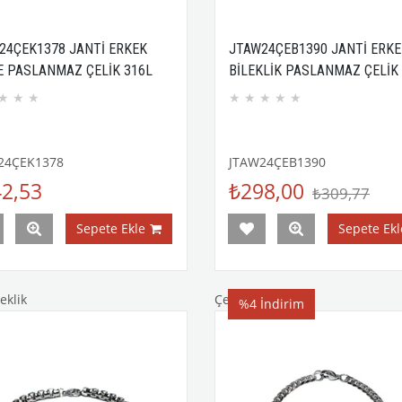
24ÇEK1378 JANTİ ERKEK
JTAW24ÇEB1390 JANTİ ERKE
E PASLANMAZ ÇELİK 316L
BİLEKLİK PASLANMAZ ÇELİK
ET TASARIM GARANTİLİ
ZİNCİR GURMET TASARIM Sİ
★
★
★
★
★
★
★
★
KUTULU GARANTİLİ
24ÇEK1378
JTAW24ÇEB1390
2,53
₺298,00
₺309,77
Sepete Ekle
Sepete Ekl
eklik
Çelik Bileklik
%4
İndirim