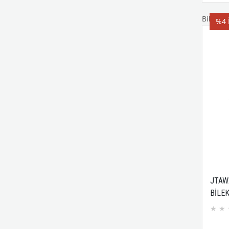
Bileklik
%4
JTAW
BİLEK
HEMA
★
★
ASAN