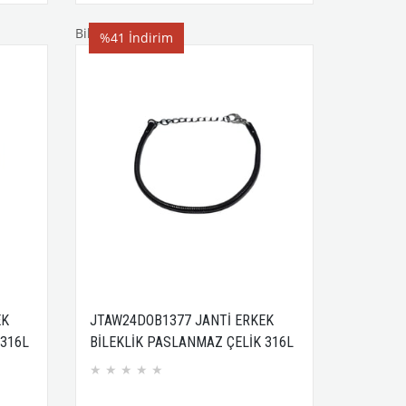
Bileklik
%41
İndirim
EK
JTAW24DOB1377 JANTİ ERKEK
 316L
BİLEKLİK PASLANMAZ ÇELİK 316L
SİYAH YILAN DESEN TASARIM
★
★
★
★
★
GARANTİLİ