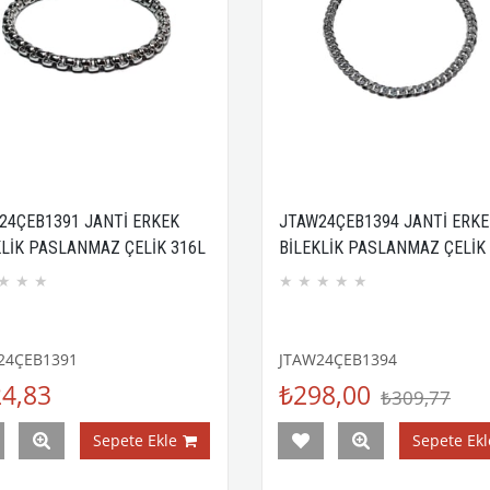
24ÇEB1391 JANTİ ERKEK
JTAW24ÇEB1394 JANTİ ERKE
KLİK PASLANMAZ ÇELİK 316L
BİLEKLİK PASLANMAZ ÇELİK
ZEUS TASARIM KUTULU
DAR ZİNCİR TASARIM SİYAH
★
★
★
★
★
★
★
★
NTİLİ
KUTULU GARANTİLİ
24ÇEB1391
JTAW24ÇEB1394
4,83
₺298,00
₺309,77
Sepete Ekle
Sepete Ekl