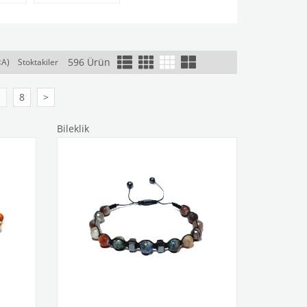
596 Ürün
<A)
Stoktakiler
.
8
>
Bileklik