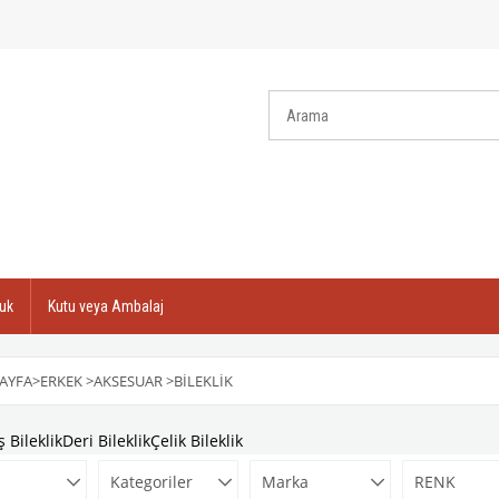
uk
Kutu veya Ambalaj
AYFA
>
ERKEK
>
AKSESUAR
>
BILEKLIK
 Bileklik
Deri Bileklik
Çelik Bileklik
Kategoriler
Marka
RENK