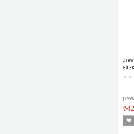
JTAW
BİLE
BIG 
★
★
GARA
JTAW
₺42