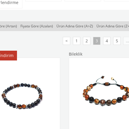
rlendirme
öre (Artan)
Fiyata Göre (Azalan)
Ürün Adına Göre (A>Z)
Ürün Adına Göre (Z
<
1
2
3
4
5
..
Bileklik
İndirim