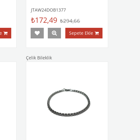
JTAW24DOB1377
₺172,49
₺294,66
e
Sepete Ekle
Çelik Bileklik