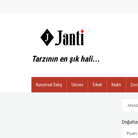
Tarzının en şık hali...
Kurumsal Satış
Unisex
Erkek
Kadın
Çoc
ANAS
Doğaltaş
Puan