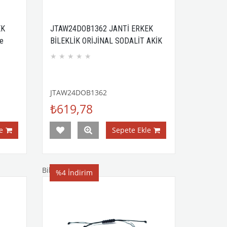
EK
JTAW24DOB1362 JANTİ ERKEK
e
BİLEKLİK ORİJİNAL SODALİT AKİK
ve HEMATİT DOĞALTAŞ 8 MM
★
★
★
★
★
TULU
ASANSÖR KAPAMA ÖRME KUTULU
GARANTİLİ
JTAW24DOB1362
₺619,78
e
Sepete Ekle
Bileklik
%4
İndirim