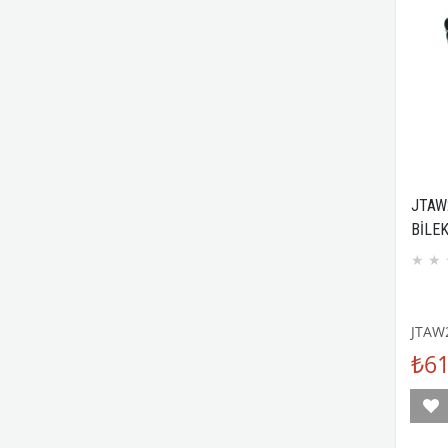
JTAW
BİLEK
AKİK
★
★
KAPA
GARA
JTAW
₺61