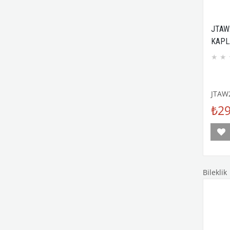
JTAW
KAPL
DOĞA
★
★
JTAW
₺29
Bileklik