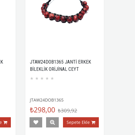
EK
JTAW24DOB1365 JANTİ ERKEK
BİLEKLİK ORİJİNAL CEYT
DOĞALTAŞ 8 MM ASANSÖR
★
★
★
★
★
TULU
KAPAMA ÖRME KUTULU
GARANTİLİ
JTAW24DOB1365
₺298,00
₺309,92
e
Sepete Ekle