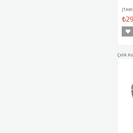
GARA
JTAW
₺29
Çelik Ko