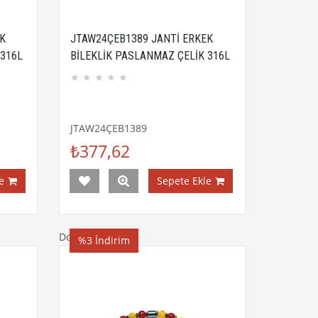
K
JTAW24ÇEB1389 JANTİ ERKEK
 316L
BİLEKLİK PASLANMAZ ÇELİK 316L
YAH
SAÇ ÖRGÜ TASARIM SİYAH
★
★
★
★
★
KUTULU GARANTİLİ
JTAW24ÇEB1389
₺377,62
e
Sepete Ekle
Doğaltaş Bileklik
%3
İndirim