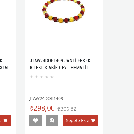
K
JTAW24DOB1409 JANTİ ERKEK
 316L
BİLEKLİK AKİK CEYT HEMATİT
DOĞALTAŞ SARI KIRMIZI TASARIM
★
★
★
★
★
GARANTİLİ
JTAW24DOB1409
₺298,00
₺306,82
e
Sepete Ekle