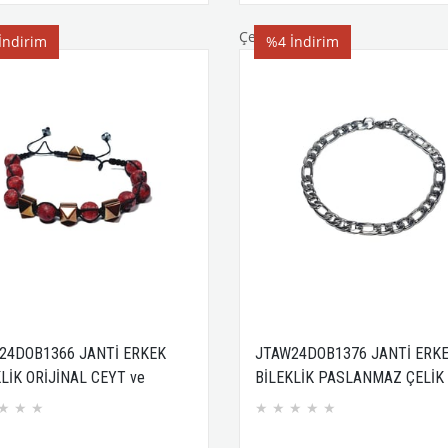
Çelik Bileklik
İndirim
%4
İndirim
24DOB1366 JANTİ ERKEK
JTAW24DOB1376 JANTİ ERK
LİK ORİJİNAL CEYT ve
BİLEKLİK PASLANMAZ ÇELİK
TİT DOĞALTAŞ 8 MM
GÜMÜŞ GRİ GURMET DESEN
★
★
★
★
★
★
★
★
SÖR KAPAMA ÖRME KUTULU
TASARIM KUTULU GARANTİLİ